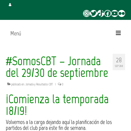
Instagram
Twitter
TikTok
Facebook
YouTube
Flickr
Menú
Inicio
#SomosCBT – Jornada
28
Juega en CBT
SEP 2018
del 29/30 de septiembre
Campus de Verano
publicado en:
Jornada y Resultados CBT
|
0
Torneo 3×3 Verano
¡Comienza la temporada
18/19!
Volvemos a la carga dejando aquí la planificación de los
partidos del club para este fin de semana.