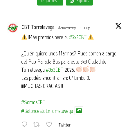
Cargar más...
Síguenos
CBT Torrelavega
@cbtorrelavega
·
3 Ago
¡Más premios para el
#3x3CBT
!
¿Quién quiere unos Marinos? Pues corren a cargo
del Pub Parada Bus para este 3x3 Ciudad de
Torrelavega
#3x3CBT
2026.
Les podéis encontrar en: C/ Limbo 3.
¡¡¡MUCHAS GRACIAS!!!
#SomosCBT
#BaloncestoEnTorrelavega
Twitter