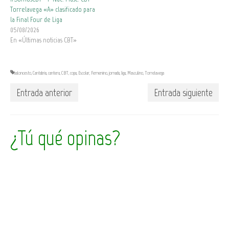
Torrelavega «A» clasificado para
la Final Four de Liga
05/08/2026
En «Últimas noticias CBT»
baloncesto
,
Cantabria
,
cantera
,
CBT
,
copa
,
Escolar
,
Femenino
,
jornada
,
liga
,
Masculino
,
Torrelavega
Entrada anterior
Entrada siguiente
¿Tú qué opinas?