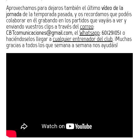
Aprovechamos para dejaros también el último
vídeo de la
jornada
de la temporada pasada, y os recordamos que podéis
colaborar en él grabando en los partidos que vayáis a ver y
enviando vuestros clips a través del
correo
:
CBTcomunicaciones@gmail.com
, el
Whatsapp
:
601291051
o
haciéndoselos llegar a
cualquier entrenador del club
. ¡Muchas
gracias a todos los que semana a semana nos ayudáis!