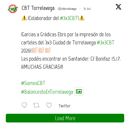
CBT Torrelavega
@cbtorrelavega
·
31 Jul
¡Colaborador del
#3x3CBT
!
¡Garcias a Grádicas Ebro por la impresión de los
carteles del 3x3 Ciudad de Torrelavega
#3x3CBT
2026!
Les podéis encontrar en Santander: C/ Bonifaz 15,17.
¡¡¡MUCHAS GRACIAS!!!
#SomosCBT
#BaloncestoEnTorrelavega
Twitter
Load More