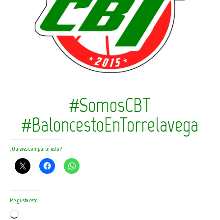
#SomosCBT
#BaloncestoEnTorrelavega
¿Quieres compartir esto?
Me gusta esto:
Cargando...