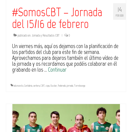
#SomosCBT – Jornada
14
FEB 2020
del 15/16 de febrero
publicado en:
Jornada y Resultados CBT
|
0
Un viernes más, aquí os dejamos con la planificación de
los partidos del club para este fin de semana.
Aprovechamos para dejaros también el último vídeo de
la jornada y os recordamos que podéis colaborar en él
grabando en los …
Continuar
baloncesto
,
Cantabria
,
cantera
,
CBT
,
copa
,
Escolar
,
Federado
,
jornada
,
Torrelavega