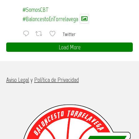
#SomosCBT
#BaloncestoEnTorrelavega
Twitter
Load More
Aviso Legal
y
Política de Privacidad