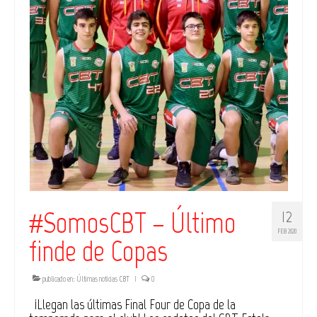
#SomosCBT – Último
12
FEB 2020
finde de Copas
publicado en:
Últimas noticias CBT
|
0
¡Llegan las últimas Final Four de Copa de la