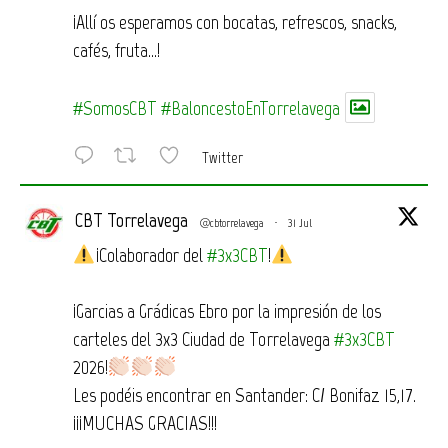
¡Allí os esperamos con bocatas, refrescos, snacks,
cafés, fruta…!
#SomosCBT
#BaloncestoEnTorrelavega
Twitter
CBT Torrelavega
@cbtorrelavega
·
31 Jul
¡Colaborador del
#3x3CBT
!
¡Garcias a Grádicas Ebro por la impresión de los
carteles del 3x3 Ciudad de Torrelavega
#3x3CBT
2026!
Les podéis encontrar en Santander: C/ Bonifaz 15,17.
¡¡¡MUCHAS GRACIAS!!!