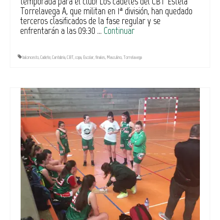
temporada para el club! Los cadetes del CBT Estela
Torrelavega A, que militan en 1ª división, han quedado
terceros clasificados de la fase regular y se
enfrentarán a las 09:30 …
Continuar
baloncesto
,
Cadete
,
Cantabria
,
CBT
,
copa
,
Escolar
,
finales
,
Masculino
,
Torrelavega