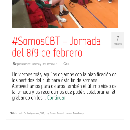
#SomosCBT – Jornada
7
FEB 2020
del 8/9 de febrero
publicado en:
Jornada y Resultados CBT
|
0
Un viernes más, aquí os dejamos con la planificación de
los partidos del club para este fin de semana.
Aprovechamos para dejaros también el último vídeo de
la jornada y os recordamos que podéis colaborar en él
grabando en los …
Continuar
baloncesto
,
Cantabria
,
cantera
,
CBT
,
copa
,
Escolar
,
Federado
,
jornada
,
Torrelavega