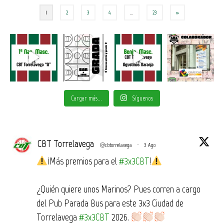
Paginación
1
2
3
4
…
23
»
de
entradas
Cargar más...
Síguenos
CBT Torrelavega
@cbtorrelavega
·
3 Ago
¡Más premios para el
#3x3CBT
!
¿Quién quiere unos Marinos? Pues corren a cargo
del Pub Parada Bus para este 3x3 Ciudad de
Torrelavega
#3x3CBT
2026.