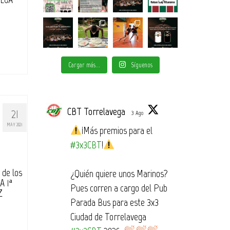
Cargar más...
Síguenos
CBT Torrelavega
21
3 Ago
MAY 2021
¡Más premios para el
#3x3CBT
!
 de los
¿Quién quiere unos Marinos?
A 1ª
Pues corren a cargo del Pub
Z
Parada Bus para este 3x3
Ciudad de Torrelavega