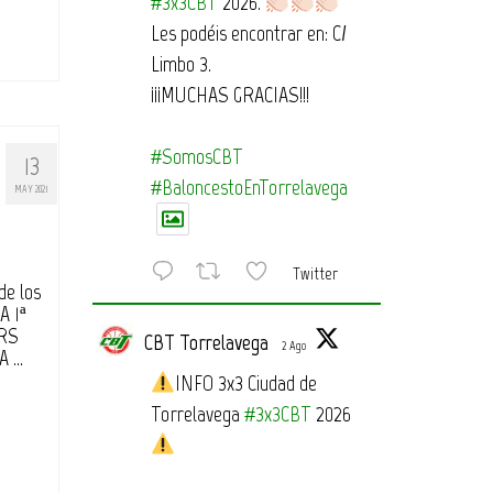
#3x3CBT
2026.
Les podéis encontrar en: C/
Limbo 3.
¡¡¡MUCHAS GRACIAS!!!
#SomosCBT
13
#BaloncestoEnTorrelavega
MAY 2021
Twitter
de los
A 1ª
ERS
CBT Torrelavega
2 Ago
A …
INFO 3x3 Ciudad de
Torrelavega
#3x3CBT
2026