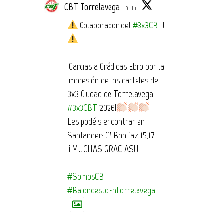
CBT Torrelavega
31 Jul
¡Colaborador del
#3x3CBT
!
¡Garcias a Grádicas Ebro por la
impresión de los carteles del
3x3 Ciudad de Torrelavega
#3x3CBT
2026!
Les podéis encontrar en
Santander: C/ Bonifaz 15,17.
¡¡¡MUCHAS GRACIAS!!!
#SomosCBT
#BaloncestoEnTorrelavega