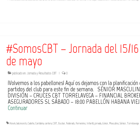
#SomosCBT – Jornada del 15/16
de mayo
publicado en:
Jornada y Resultados CBT
|
0
¡Volvemos a los pabellones! Aquí os dejamos con la planificación 
partidos del club para este fin de semana. SÉNIOR MASCULIN
DIVISIÓN – CRUCES CBT TORRELAVEGA – FINANCIAL BROK
ASEGURADORES SL SÁBADO – 18:00 PABELLÓN HABANA VIEJ
Continuar
Alevín
,
baloncesto
,
Cadete
,
Cantabria
,
cantera
,
CBT
,
Escolar
,
Federado
,
Femenino
,
Infantil
,
jornada
,
Júnior
,
Masculino
,
Sénior
,
Torrelavega