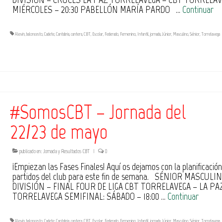
MIÉRCOLES – 20:30 PABELLÓN MARÍA PARDO …
Continuar
Alevín
,
baloncesto
,
Cadete
,
Cantabria
,
cantera
,
CBT
,
Escolar
,
Federado
,
Femenino
,
Infantil
,
jornada
,
Júnior
,
Masculino
,
Sénior
,
Torrelavega
#SomosCBT – Jornada del
22/23 de mayo
publicado en:
Jornada y Resultados CBT
|
0
¡Empiezan las Fases Finales! Aquí os dejamos con la planificación
partidos del club para este fin de semana. SÉNIOR MASCULIN
DIVISIÓN – FINAL FOUR DE LIGA CBT TORRELAVEGA – LA PA
TORRELAVEGA SEMIFINAL: SÁBADO – 18:00 …
Continuar
Alevín
,
baloncesto
,
Cadete
,
Cantabria
,
cantera
,
CBT
,
Escolar
,
Federado
,
Femenino
,
Infantil
,
jornada
,
Júnior
,
Masculino
,
Sénior
,
Torrelavega