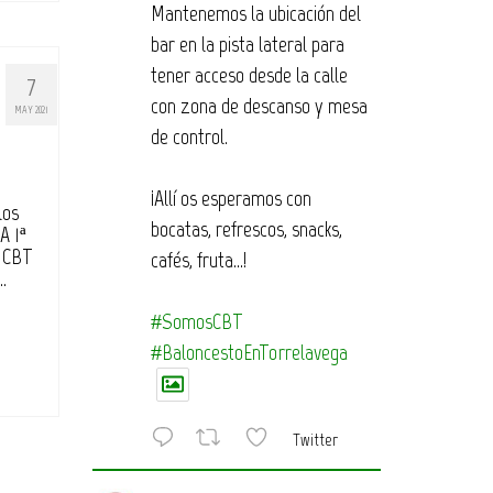
Mantenemos la ubicación del
bar en la pista lateral para
tener acceso desde la calle
7
con zona de descanso y mesa
MAY 2021
de control.
¡Allí os esperamos con
los
bocatas, refrescos, snacks,
A 1ª
 CBT
cafés, fruta…!
…
#SomosCBT
#BaloncestoEnTorrelavega
Twitter