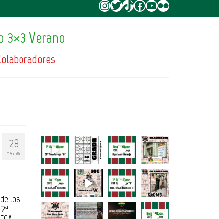
Instagram
Twitter
TikTok
Facebook
YouTube
Flickr
o 3×3 Verano
Colaboradores
28
MAY 2021
 de los
 2ª
EGA