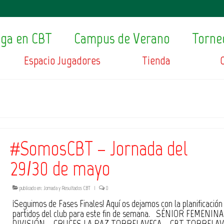
ega en CBT
Campus de Verano
Torne
Espacio Jugadores
Tienda
#SomosCBT – Jornada del
29/30 de mayo
publicado en:
Jornada y Resultados CBT
|
0
¡Seguimos de Fases Finales! Aquí os dejamos con la planificación
partidos del club para este fin de semana. SÉNIOR FEMENINA
DIVISIÓN – CRUCES LA PAZ TORRELAVEGA – CBT TORRELAV