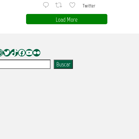
Twitter
Load More
nstagram
Twitter
TikTok
Facebook
YouTube
Flickr
uscar
Buscar