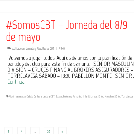
#SomosCBT – Jornada del 8/9
de mayo
publicado en:
Jornada y Resultados CBT
|
0
¡Volvemos a jugar todos! Aquí os dejamos con la planificación de 
partidos del club para este fin de semana. SÉNIOR MASCULIN
DIVISIÓN – CRUCES FINANCIAL BROKERS ASEGURADORES –
TORRELAVEGA SÁBADO – 18:30 PABELLÓN MONTE SÉNIOR 
Continuar
Alevín
,
baloncesto
,
Cadete
,
Cantabria
,
cantera
,
CBT
,
Escolar
,
Federado
,
Femenino
,
Infantil
,
jornada
,
Júnior
,
Masculino
,
Sénior
,
Torrelavega
3
4
…
29
»