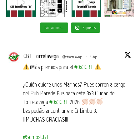
Cargar más...
Síguenos
CBT Torrelavega
@cbtorrelavega
·
3 Ago
¡Más premios para el
#3x3CBT
!
¿Quién quiere unos Marinos? Pues corren a cargo
del Pub Parada Bus para este 3x3 Ciudad de
Torrelavega
#3x3CBT
2026.
Les podéis encontrar en: C/ Limbo 3.
¡¡¡MUCHAS GRACIAS!!!
#SomosCBT