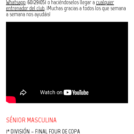
Whatsapp
:
601291051
o haciéndoselos llegar a
cualquier
entrenador del club
. ¡Muchas gracias a todos los que semana
a semana nos ayudáis!
SÉNIOR MASCULINA
1ª DIVISIÓN – FINAL FOUR DE COPA