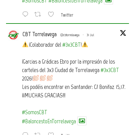
#SomosCBT
#BaloncestoEnTorrelavega
Twitter
CBT Torrelavega
@cbtorrelavega
·
31 Jul
¡Colaborador del
#3x3CBT
!
¡Garcias a Grádicas Ebro por la impresión de los
carteles del 3x3 Ciudad de Torrelavega
#3x3CBT
2026!
Les podéis encontrar en Santander: C/ Bonifaz 15,17.
¡¡¡MUCHAS GRACIAS!!!
#SomosCBT
#BaloncestoEnTorrelavega