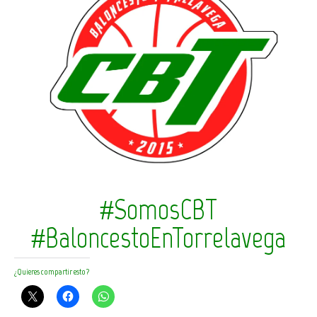
#SomosCBT
#BaloncestoEnTorrelavega
¿Quieres compartir esto?