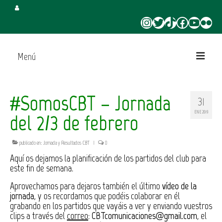
Instagram
Twitter
TikTok
Facebook
YouTube
Flickr
Menú
Inicio
#SomosCBT – Jornada
31
Juega en CBT
ENE 2019
del 2/3 de febrero
Campus de Verano
publicado en:
Jornada y Resultados CBT
|
0
Torneo 3×3 Verano
Aquí os dejamos la planificación de los partidos del club para
este fin de semana.
Aprovechamos para dejaros también el último
vídeo de la
jornada
, y os recordamos que podéis colaborar en él
grabando en los partidos que vayáis a ver y enviando vuestros
clips a través del
correo
:
CBTcomunicaciones@gmail.com
, el