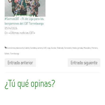
#SomosCBT – F4 de Liga para los
benjamines del CBT Torrelavega
05/14/2026
En «Últimas noticias CBT»
Autonómica
,
baloncesto
,
Cadete
,
Cantabria
,
cantera
,
CBT
,
copa
,
Escolar
,
Federado
,
Femenino
,
finales
,
jornada
,
Masculino
,
Primera
,
Sénior
,
Torrelavega
Entrada anterior
Entrada siguiente
¿Tú qué opinas?