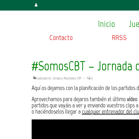
Inicio
Ju
Contacto
RRSS
#SomosCBT – Jornada d
publicado en:
Jornada y Resultados CBT
|
0
Aquí os dejamos con la planificación de los partidos 
Aprovechamos para dejaros también el último
vídeo 
partidos que vayáis a ver y enviando vuestros clips 
o haciéndoselos llegar a
cualquier entrenador del cl