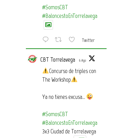
#SomosCBT
#BaloncestoEnTorrelavega
Twitter
CBT Torrelavega
6 Ago
Concurso de triples con
The Workshop
Ya no tienes excusa…
#SomosCBT
#BaloncestoEnTorrelavega
3x3 Ciudad de Torrelavega