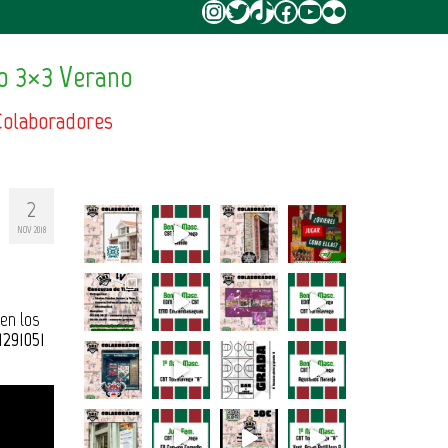
Instagram
Twitter
TikTok
Facebook
YouTube
Flickr
o 3×3 Verano
Colaboradores
2
NOV 2018
en los
1291051