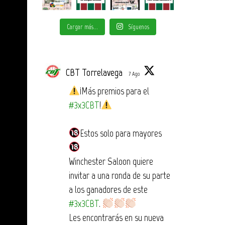
Cargar más...
Síguenos
CBT Torrelavega
7 Ago
¡Más premios para el
#3x3CBT
!
Estos solo para mayores
Winchester Saloon quiere
invitar a una ronda de su parte
a los ganadores de este
#3x3CBT
.
Les encontrarás en su nueva