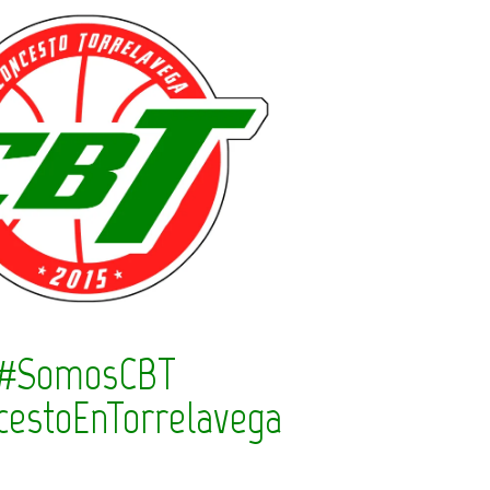
#SomosCBT
cestoEnTorrelavega