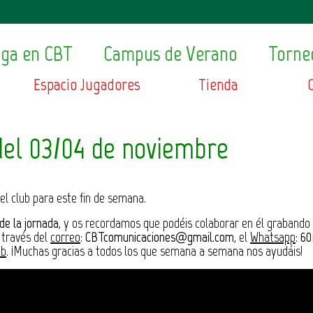
ega en CBT
Campus de Verano
Torne
Espacio Jugadores
Tienda
el 03/04 de noviembre
del club para este fin de semana.
de la jornada
, y os recordamos que podéis colaborar en él grabando 
a través del
correo
:
CBTcomunicaciones@gmail.com
, el
Whatsapp
:
60
ub
. ¡Muchas gracias a todos los que semana a semana nos ayudáis!