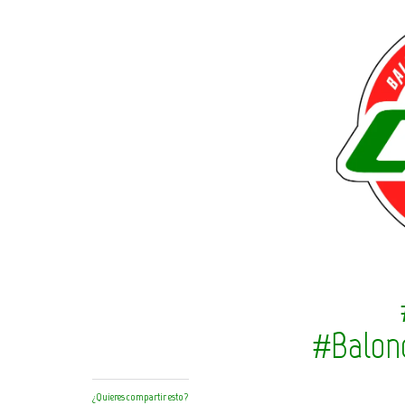
#Balon
¿Quieres compartir esto?