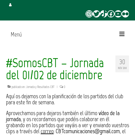
Instagram
Twitter
TikTok
Facebook
YouTube
Flickr
Menú
Inicio
#SomosCBT – Jornada
30
Juega en CBT
NOV 2018
del 01/02 de diciembre
Campus de Verano
publicado en:
Jornada y Resultados CBT
|
0
Torneo 3×3 Verano
Aquí os dejamos con la planificación de los partidos del club
para este fin de semana.
Aprovechamos para dejaros también el último
vídeo de la
jornada
, y os recordamos que podéis colaborar en él
grabando en los partidos que vayáis a ver y enviando vuestros
clips a través del
correo
:
CBTcomunicaciones@gmail.com
, el