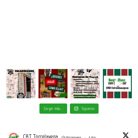
Cargar más...
Síguenos
CBT Torrelavega
@cbtorrelavega
·
6 Ago