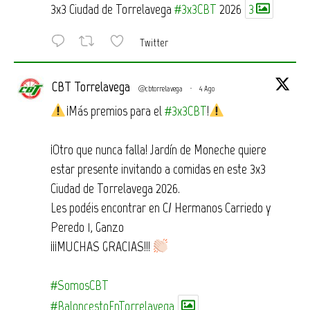
3x3 Ciudad de Torrelavega
#3x3CBT
2026
3
Twitter
CBT Torrelavega
@cbtorrelavega
·
4 Ago
¡Más premios para el
#3x3CBT
!
¡Otro que nunca falla! Jardín de Moneche quiere
estar presente invitando a comidas en este 3x3
Ciudad de Torrelavega 2026.
Les podéis encontrar en C/ Hermanos Carriedo y
Peredo 1, Ganzo
¡¡¡MUCHAS GRACIAS!!!
#SomosCBT
#BaloncestoEnTorrelavega