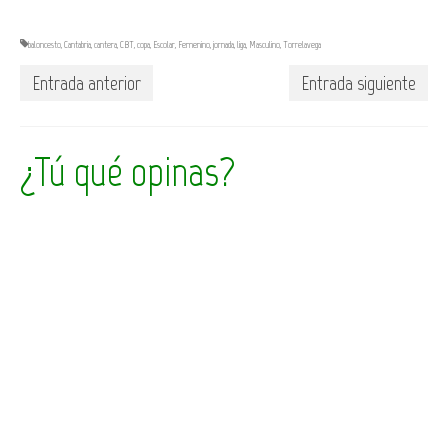
baloncesto
,
Cantabria
,
cantera
,
CBT
,
copa
,
Escolar
,
Femenino
,
jornada
,
liga
,
Masculino
,
Torrelavega
Entrada anterior
Entrada siguiente
¿Tú qué opinas?