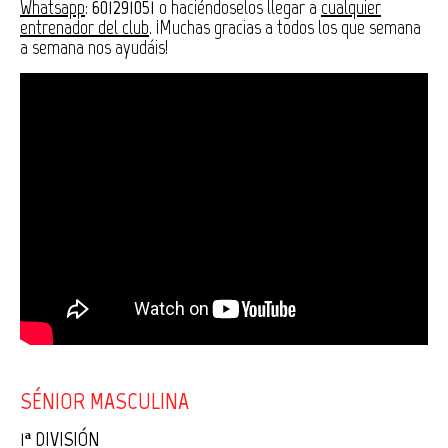
Whatsapp
:
601291051
o haciéndoselos llegar a
cualquier
entrenador del club
. ¡Muchas gracias a todos los que semana
a semana nos ayudáis!
SÉNIOR MASCULINA
1ª DIVISIÓN