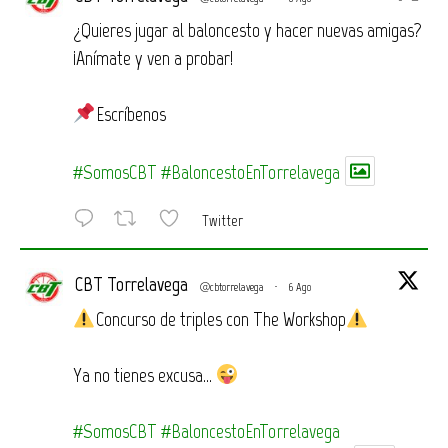
¿Quieres jugar al baloncesto y hacer nuevas amigas?
¡Anímate y ven a probar!
Escríbenos
#SomosCBT
#BaloncestoEnTorrelavega
Twitter
CBT Torrelavega
@cbtorrelavega
·
6 Ago
Concurso de triples con The Workshop
Ya no tienes excusa…
#SomosCBT
#BaloncestoEnTorrelavega