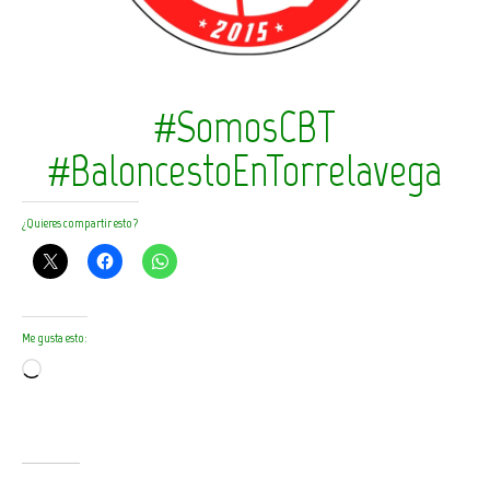
#SomosCBT
#BaloncestoEnTorrelavega
¿Quieres compartir esto?
Me gusta esto:
Cargando...