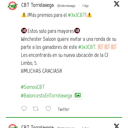
CBT Torrelavega
@cbtorrelavega
·
7 Ago
¡Más premios para el
#3x3CBT
!
Estos solo para mayores
Winchester Saloon quiere invitar a una ronda de su
parte a los ganadores de este
#3x3CBT
.
Les encontrarás en su nueva ubicación de la C/
Limbo, 5.
¡¡¡MUCHAS GRACIAS!!!
#SomosCBT
#BaloncestoEnTorrelavega
Twitter
CBT Torrelavega