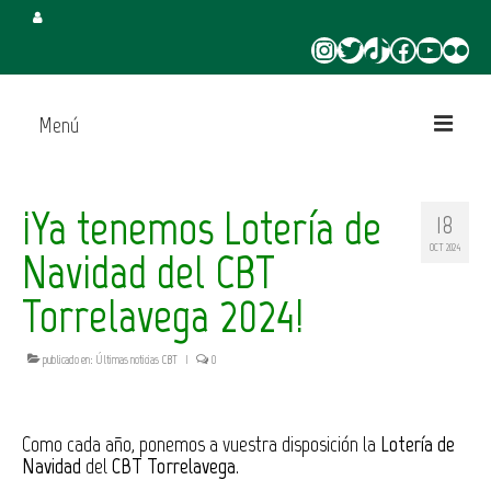
Instagram
Twitter
TikTok
Facebook
YouTube
Flickr
Menú
Inicio
¡Ya tenemos Lotería de
18
Juega en CBT
OCT 2024
Navidad del CBT
Campus de Verano
Torrelavega 2024!
Torneo 3×3 Verano
publicado en:
Últimas noticias CBT
|
0
Como cada año, ponemos a vuestra disposición la
Lotería de
Navidad
del
CBT Torrelavega
.