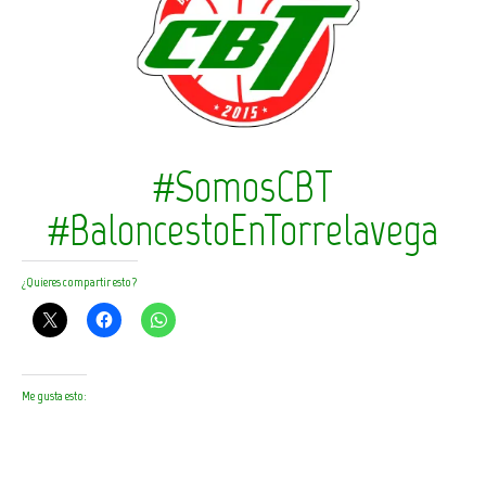
#SomosCBT
#BaloncestoEnTorrelavega
¿Quieres compartir esto?
Me gusta esto: