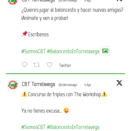
@cbtorrelavega
·
6 Ago
¿Quieres jugar al baloncesto y hacer nuevas amigas?
¡Anímate y ven a probar!
Escríbenos
#SomosCBT
#BaloncestoEnTorrelavega
Twitter
CBT Torrelavega
@cbtorrelavega
·
6 Ago
Concurso de triples con The Workshop
Ya no tienes excusa…
#SomosCBT
#BaloncestoEnTorrelavega