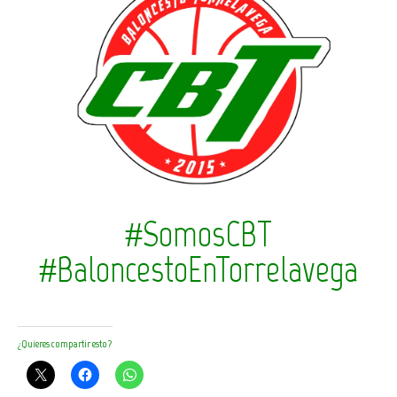
#SomosCBT
#BaloncestoEnTorrelavega
¿Quieres compartir esto?