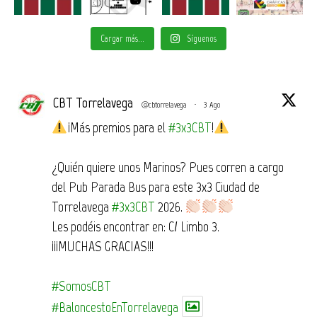
Cargar más...
Síguenos
CBT Torrelavega
@cbtorrelavega
·
3 Ago
¡Más premios para el
#3x3CBT
!
¿Quién quiere unos Marinos? Pues corren a cargo
del Pub Parada Bus para este 3x3 Ciudad de
Torrelavega
#3x3CBT
2026.
Les podéis encontrar en: C/ Limbo 3.
¡¡¡MUCHAS GRACIAS!!!
#SomosCBT
#BaloncestoEnTorrelavega