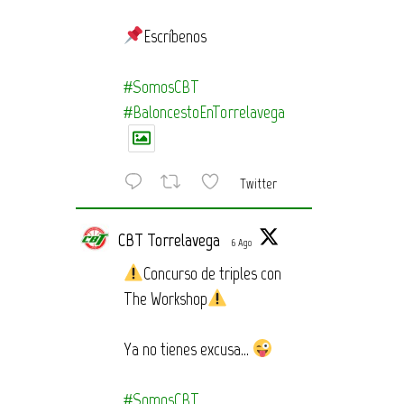
Escríbenos
#SomosCBT
#BaloncestoEnTorrelavega
Twitter
CBT Torrelavega
6 Ago
Concurso de triples con
The Workshop
Ya no tienes excusa…
#SomosCBT