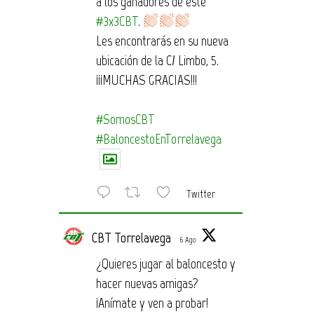
a los ganadores de este
#3x3CBT
.
Les encontrarás en su nueva
ubicación de la C/ Limbo, 5.
¡¡¡MUCHAS GRACIAS!!!
#SomosCBT
#BaloncestoEnTorrelavega
Twitter
CBT Torrelavega
6 Ago
¿Quieres jugar al baloncesto y
hacer nuevas amigas?
¡Anímate y ven a probar!