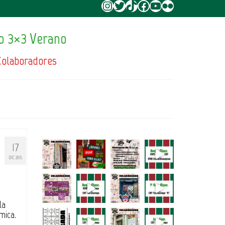
Instagram
Twitter
TikTok
Facebook
YouTube
Flickr
o 3×3 Verano
Colaboradores
17
DIC 2015
la
Amica.