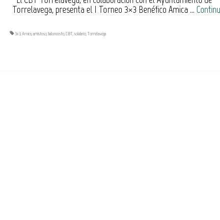
Torrelavega, presenta el I Torneo 3×3 Benéfico Amica …
Contin
3x3
,
Amica
,
amistoso
,
baloncesto
,
CBT
,
solidario
,
Torrelavega