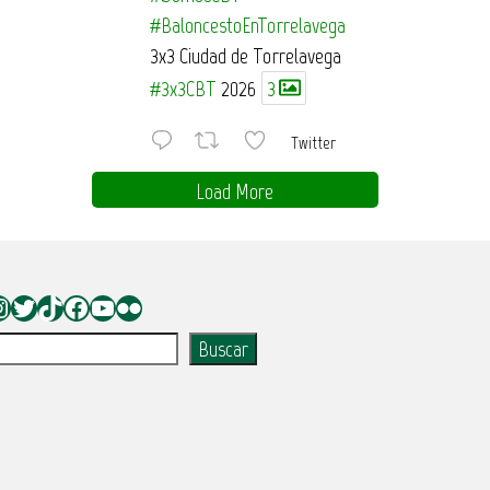
#BaloncestoEnTorrelavega
3x3 Ciudad de Torrelavega
#3x3CBT
2026
3
Twitter
Load More
nstagram
Twitter
TikTok
Facebook
YouTube
Flickr
uscar
Buscar