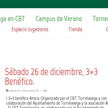
ega en CBT
Campus de Verano
Torne
Espacio Jugadores
Tienda
Sábado 26 de diciembre, 3×3
Benéfico.
publicado en:
Últimas noticias CBT
|
0
I 3×3 benéfico Amica. Organizado por el CBT Torrelavega y con 
colaboración del Ayuntamiento de Torrelavega y la asociación 
El CBT Torrelavega, en colaboración con el Ayuntamiento de