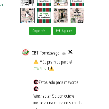
uar
Cargar más...
Síguenos
CBT Torrelavega
19h
¡Más premios para el
#3x3CBT
!
Estos solo para mayores
Winchester Saloon quiere
invitar a una ronda de su parte