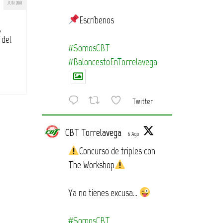
JUN 2018
Escríbenos
s
 del
#SomosCBT
#BaloncestoEnTorrelavega
Twitter
CBT Torrelavega
6 Ago
Concurso de triples con
The Workshop
Ya no tienes excusa…
#SomosCBT