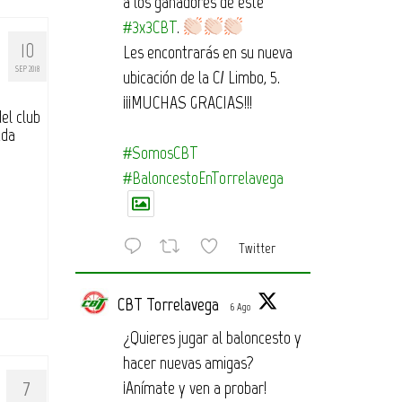
a los ganadores de este
#3x3CBT
.
10
Les encontrarás en su nueva
SEP 2018
ubicación de la C/ Limbo, 5.
¡¡¡MUCHAS GRACIAS!!!
el club
ada
#SomosCBT
#BaloncestoEnTorrelavega
Twitter
CBT Torrelavega
6 Ago
¿Quieres jugar al baloncesto y
hacer nuevas amigas?
7
¡Anímate y ven a probar!