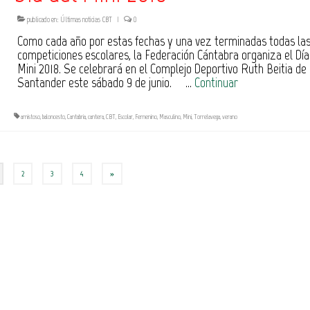
publicado en:
Últimas noticias CBT
|
0
Como cada año por estas fechas y una vez terminadas todas la
competiciones escolares, la Federación Cántabra organiza el Día
Mini 2018. Se celebrará en el Complejo Deportivo Ruth Beitia de
Santander este sábado 9 de junio. …
Continuar
amistoso
,
baloncesto
,
Cantabria
,
cantera
,
CBT
,
Escolar
,
Femenino
,
Masculino
,
Mini
,
Torrelavega
,
verano
2
3
4
»