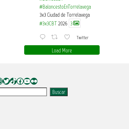
#BaloncestoEnTorrelavega
3x3 Ciudad de Torrelavega
#3x3CBT
2026
3
Twitter
Load More
nstagram
Twitter
TikTok
Facebook
YouTube
Flickr
uscar
Buscar