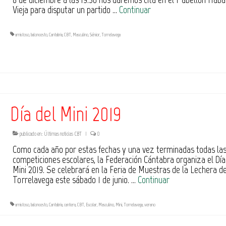
Vieja para disputar un partido …
Continuar
amistoso
,
baloncesto
,
Cantabria
,
CBT
,
Masculino
,
Sénior
,
Torrelavega
Día del Mini 2019
publicado en:
Últimas noticias CBT
|
0
Como cada año por estas fechas y una vez terminadas todas la
competiciones escolares, la Federación Cántabra organiza el Día
Mini 2019. Se celebrará en la Feria de Muestras de la Lechera d
Torrelavega este sábado 1 de junio. …
Continuar
amistoso
,
baloncesto
,
Cantabria
,
cantera
,
CBT
,
Escolar
,
Masculino
,
Mini
,
Torrelavega
,
verano