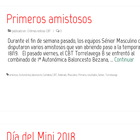
Primeros amistosos
publicado en:
Últimas noticias CBT
|
0
Durante el fin de semana pasado, los equipos Sénior Masculino d
disputaron varios amistosos que van abriendo paso a la tempor
18/19. El pasado viernes, el CBT Torrelavega B se enfrentó al
combinado de 1ª Autonómica Baloncesto Bezana, …
Continuar
amistoso
,
Autonómica
,
baloncesto
,
Cantabria
,
CBT
,
Federado
,
Masculino
,
Primera
,
resultados
,
Sénior
,
Torrelavega
Día del Mini 2018