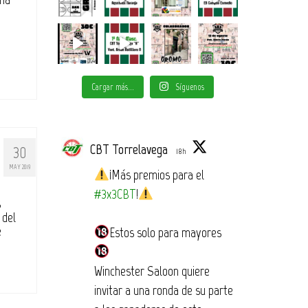
Cargar más...
Síguenos
CBT Torrelavega
30
18h
MAY 2019
¡Más premios para el
#3x3CBT
!
s
 del
e
Estos solo para mayores
Winchester Saloon quiere
invitar a una ronda de su parte