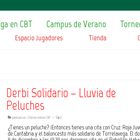
ega en CBT
Campus de Verano
Torne
Espacio Jugadores
Tienda
Derbi Solidario – Lluvia de
Peluches
publicado en:
Últimas noticias CBT
|
0
¿Tienes un peluche? ¡Entonces tienes una cita con Cruz Roja Ju
de Cantabria y el baloncesto más solidario de Torrelavega. El d
8 de diciembre a las 19:30 nos daremos cita en el Pabellón Hab