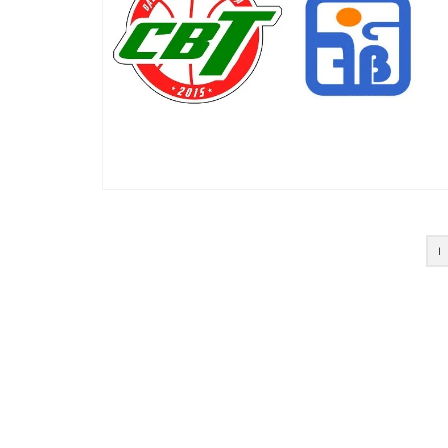
Paginación
1
de
entradas