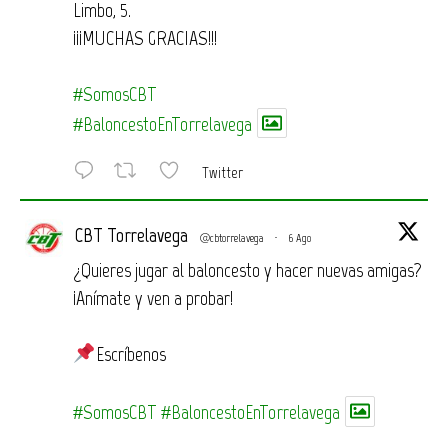
Limbo, 5.
¡¡¡MUCHAS GRACIAS!!!
#SomosCBT
#BaloncestoEnTorrelavega
Twitter
CBT Torrelavega
@cbtorrelavega
·
6 Ago
¿Quieres jugar al baloncesto y hacer nuevas amigas?
¡Anímate y ven a probar!
Escríbenos
#SomosCBT
#BaloncestoEnTorrelavega