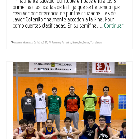
Finalmente sucedió: quíntuple empate entre las 5
primeras clasificadas de la Liga que se he tenido que
resolver por diferencia de puntos cruzados. Las de
Javier Coterillo finalmente acceden a la Final Four
como cuartas clasificadas. En su semifinal, …
Continuar
ascenso
,
baloncesto
,
Cantabria
,
CBT
,
F4
,
Federado
,
Femenino
,
finales
,
liga
,
Sénior
,
Torrelavega