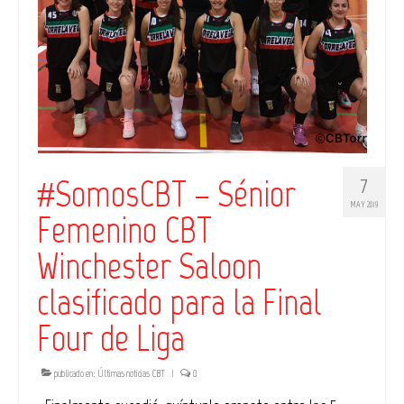
#SomosCBT – Sénior
7
MAY 2019
Femenino CBT
Winchester Saloon
clasificado para la Final
Four de Liga
publicado en:
Últimas noticias CBT
|
0