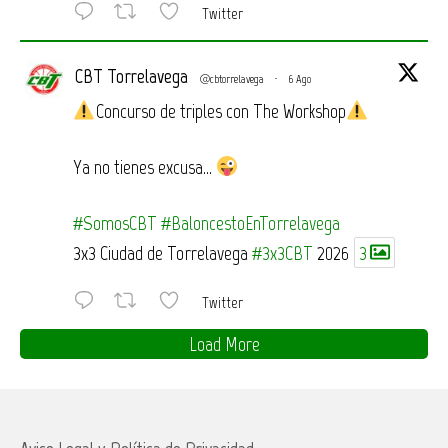
Twitter
CBT Torrelavega
@cbtorrelavega
·
6 Ago
Concurso de triples con The Workshop
Ya no tienes excusa…
#SomosCBT
#BaloncestoEnTorrelavega
3x3 Ciudad de Torrelavega
#3x3CBT
2026
3
Twitter
Load More