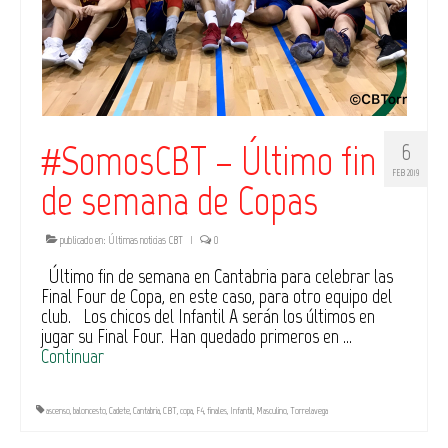
#SomosCBT – Último fin
6
FEB 2019
de semana de Copas
publicado en:
Últimas noticias CBT
|
0
Último fin de semana en Cantabria para celebrar las
Final Four de Copa, en este caso, para otro equipo del
club. Los chicos del Infantil A serán los últimos en
jugar su Final Four. Han quedado primeros en …
Continuar
ascenso
,
baloncesto
,
Cadete
,
Cantabria
,
CBT
,
copa
,
F4
,
finales
,
Infantil
,
Masculino
,
Torrelavega