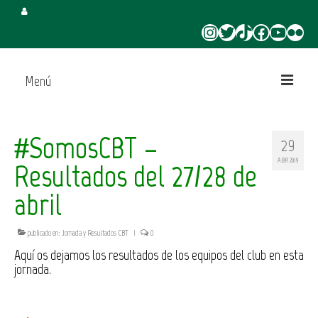
Instagram
Twitter
TikTok
Facebook
YouTube
Flickr
Menú
Inicio
#SomosCBT –
29
Juega en CBT
ABR 2019
Resultados del 27/28 de
Campus de Verano
abril
Torneo 3×3 Verano
publicado en:
Jornada y Resultados CBT
|
0
Aquí os dejamos los resultados de los equipos del club en esta
jornada.