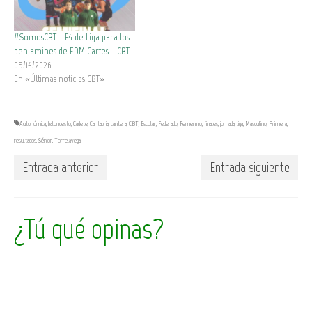
#SomosCBT – F4 de Liga para los
benjamines de EDM Cartes – CBT
05/14/2026
En «Últimas noticias CBT»
Autonómica
,
baloncesto
,
Cadete
,
Cantabria
,
cantera
,
CBT
,
Escolar
,
Federado
,
Femenino
,
finales
,
jornada
,
liga
,
Masculino
,
Primera
,
resultados
,
Sénior
,
Torrelavega
Entrada anterior
Entrada siguiente
¿Tú qué opinas?