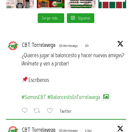
Cargar más...
Síguenos
CBT Torrelavega
@cbtorrelavega
·
22h
¿Quieres jugar al baloncesto y hacer nuevas amigas?
¡Anímate y ven a probar!
Escríbenos
#SomosCBT
#BaloncestoEnTorrelavega
Twitter
CBT Torrelavega
@cbtorrelavega
·
6 Ago