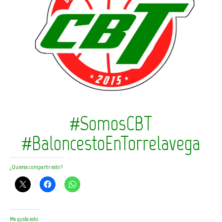
#SomosCBT
#BaloncestoEnTorrelavega
¿Quieres compartir esto?
Me gusta esto: