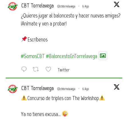
CBT Torrelavega
@cbtorrelavega
·
6 Ago
¿Quieres jugar al baloncesto y hacer nuevas amigas?
¡Anímate y ven a probar!
Escríbenos
#SomosCBT
#BaloncestoEnTorrelavega
Twitter
CBT Torrelavega
@cbtorrelavega
·
6 Ago
Concurso de triples con The Workshop
Ya no tienes excusa…