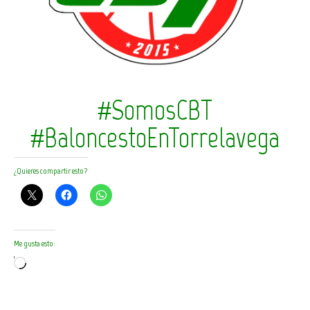
#SomosCBT
#BaloncestoEnTorrelavega
¿Quieres compartir esto?
Me gusta esto:
Cargando...