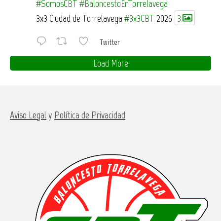
#SomosCBT
#BaloncestoEnTorrelavega
3x3 Ciudad de Torrelavega
#3x3CBT
2026
3
Twitter
Load More
Aviso Legal
y
Política de Privacidad