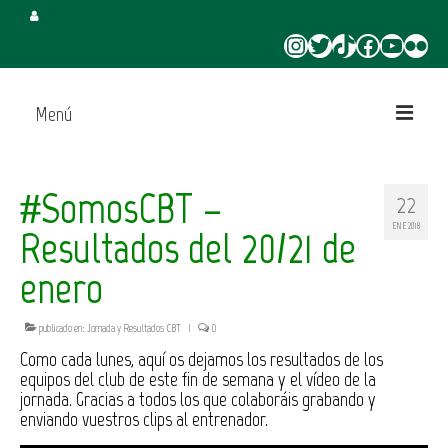
Instagram
Twitter
TikTok
Facebook
YouTube
Flickr
Menú
Inicio
#SomosCBT –
22
Juega en CBT
ENE 2018
Resultados del 20/21 de
Campus de Verano
enero
Torneo 3×3 Verano
publicado en:
Jornada y Resultados CBT
|
0
Como cada lunes, aquí os dejamos los resultados de los
equipos del club de este fin de semana y el vídeo de la
jornada. Gracias a todos los que colaboráis grabando y
enviando vuestros clips al entrenador.