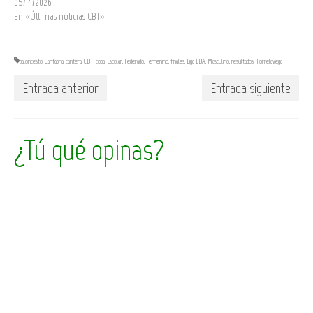
05/14/2026
En «Últimas noticias CBT»
baloncesto
,
Cantabria
,
cantera
,
CBT
,
copa
,
Escolar
,
Federado
,
Femenino
,
finales
,
Liga EBA
,
Masculino
,
resultados
,
Torrelavega
Entrada anterior
Entrada siguiente
¿Tú qué opinas?