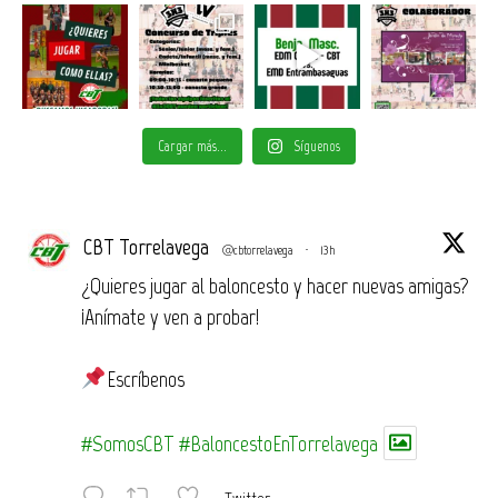
Cargar más...
Síguenos
CBT Torrelavega
@cbtorrelavega
·
13h
¿Quieres jugar al baloncesto y hacer nuevas amigas?
¡Anímate y ven a probar!
Escríbenos
#SomosCBT
#BaloncestoEnTorrelavega