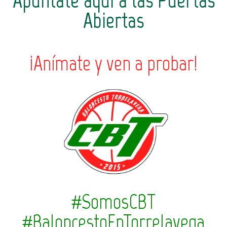
Apúntate aquí a las Puertas
Abiertas
¡Anímate y ven a probar!
#SomosCBT
#BaloncestoEnTorrelavega