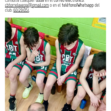
cbtorrelavega@gmail.com
o en el
teléfono/Whatsapp
del
club:
601291051
.