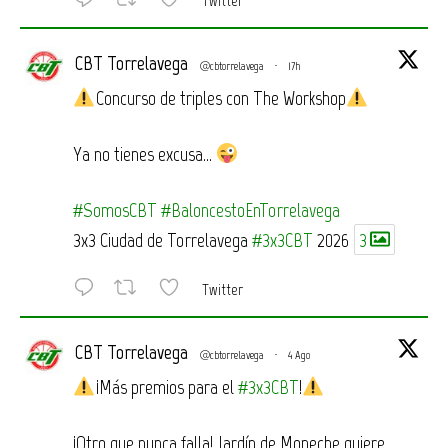
Twitter
CBT Torrelavega
@cbtorrelavega
·
17h
Concurso de triples con The Workshop
Ya no tienes excusa…
#SomosCBT
#BaloncestoEnTorrelavega
3x3 Ciudad de Torrelavega
#3x3CBT
2026
3
Twitter
CBT Torrelavega
@cbtorrelavega
·
4 Ago
¡Más premios para el
#3x3CBT
!
¡Otro que nunca falla! Jardín de Moneche quiere