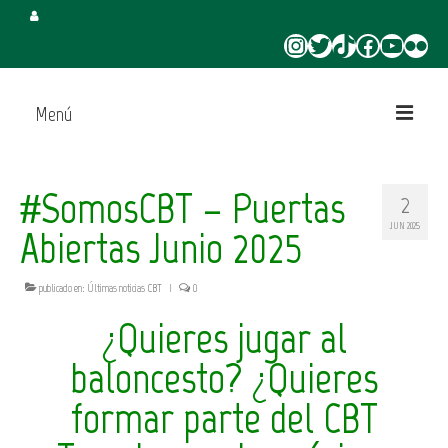
Instagram
Twitter
TikTok
Facebook
YouTube
Flickr
Menú
Inicio
#SomosCBT – Puertas
2
Juega en CBT
JUN 2025
Abiertas Junio 2025
Campus de Verano
publicado en:
Últimas noticias CBT
|
0
Torneo 3×3 Verano
¿Quieres jugar al
baloncesto? ¿Quieres
formar parte del CBT