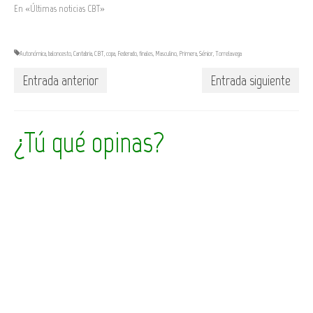
En «Últimas noticias CBT»
Autonómica
,
baloncesto
,
Cantabria
,
CBT
,
copa
,
Federado
,
finales
,
Masculino
,
Primera
,
Sénior
,
Torrelavega
Entrada anterior
Entrada siguiente
¿Tú qué opinas?