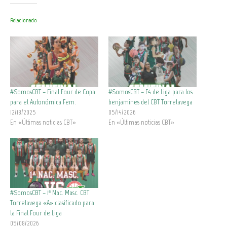
Relacionado
#SomosCBT – Final Four de Copa
#SomosCBT – F4 de Liga para los
para el Autonómica Fem.
benjamines del CBT Torrelavega
12/18/2025
05/14/2026
En «Últimas noticias CBT»
En «Últimas noticias CBT»
#SomosCBT – 1ª Nac. Masc. CBT
Torrelavega «A» clasificado para
la Final Four de Liga
05/08/2026