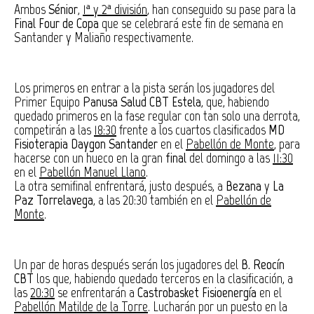
Ambos
Sénior
,
1ª y 2ª división
, han conseguido su pase para la
Final Four de Copa
que se celebrará este fin de semana en
Santander y Maliaño respectivamente.
Los primeros en entrar a la pista serán los jugadores del
Primer Equipo
Panusa Salud CBT Estela
, que, habiendo
quedado primeros en la fase regular con tan solo una derrota,
competirán a las
18:30
frente a los cuartos clasificados
MD
Fisioterapia Daygon Santander
en el
Pabellón de Monte
, para
hacerse con un hueco en la gran
final
del domingo a las
11:30
en el
Pabellón Manuel Llano
.
La otra semifinal enfrentará, justo después, a
Bezana
y
La
Paz Torrelavega
, a las 20:30 también en el
Pabellón de
Monte
.
Un par de horas después serán los jugadores del
B. Reocín
CBT
los que, habiendo quedado terceros en la clasificación, a
las
20:30
se enfrentarán a
Castrobasket Fisioenergía
en el
Pabellón Matilde de la Torre
. Lucharán por un puesto en la