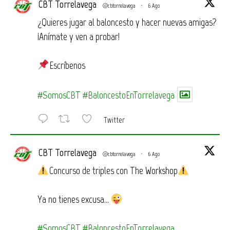
CBT Torrelavega
@cbtorrelavega
·
6 Ago
¿Quieres jugar al baloncesto y hacer nuevas amigas?
¡Anímate y ven a probar!
Escríbenos
#SomosCBT
#BaloncestoEnTorrelavega
Twitter
CBT Torrelavega
@cbtorrelavega
·
6 Ago
Concurso de triples con The Workshop
Ya no tienes excusa…
#SomosCBT
#BaloncestoEnTorrelavega