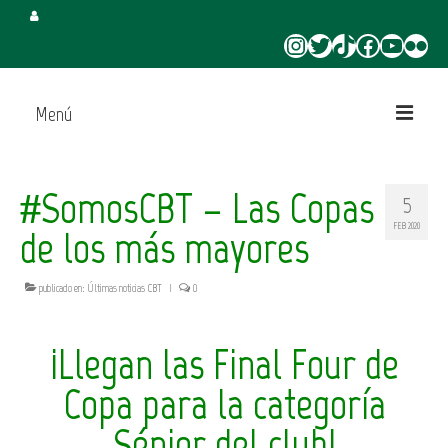
Instagram
Twitter
TikTok
Facebook
YouTube
Flickr
Menú
Inicio
#SomosCBT – Las Copas
5
Juega en CBT
FEB 2020
de los más mayores
Campus de Verano
publicado en:
Últimas noticias CBT
|
0
Torneo 3×3 Verano
¡Llegan las Final Four de
Copa para la categoría
Sénior del club!