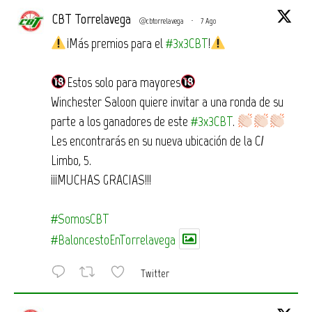
CBT Torrelavega
@cbtorrelavega
·
7 Ago
¡Más premios para el
#3x3CBT
!
Estos solo para mayores
Winchester Saloon quiere invitar a una ronda de su
parte a los ganadores de este
#3x3CBT
.
Les encontrarás en su nueva ubicación de la C/
Limbo, 5.
¡¡¡MUCHAS GRACIAS!!!
#SomosCBT
#BaloncestoEnTorrelavega
Twitter