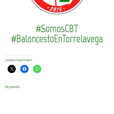
#SomosCBT
#BaloncestoEnTorrelavega
¿Quieres compartir esto?
Me gusta esto: