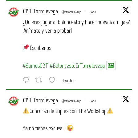
CBT Torrelavega
@cbtorrelavega
·
6 Ago
¿Quieres jugar al baloncesto y hacer nuevas amigas?
¡Anímate y ven a probar!
Escríbenos
#SomosCBT
#BaloncestoEnTorrelavega
Twitter
CBT Torrelavega
@cbtorrelavega
·
6 Ago
Concurso de triples con The Workshop
Ya no tienes excusa…