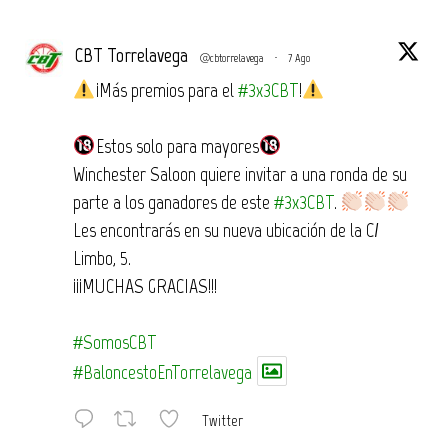
CBT Torrelavega
@cbtorrelavega
·
7 Ago
¡Más premios para el
#3x3CBT
!
Estos solo para mayores
Winchester Saloon quiere invitar a una ronda de su
parte a los ganadores de este
#3x3CBT
.
Les encontrarás en su nueva ubicación de la C/
Limbo, 5.
¡¡¡MUCHAS GRACIAS!!!
#SomosCBT
#BaloncestoEnTorrelavega
Twitter