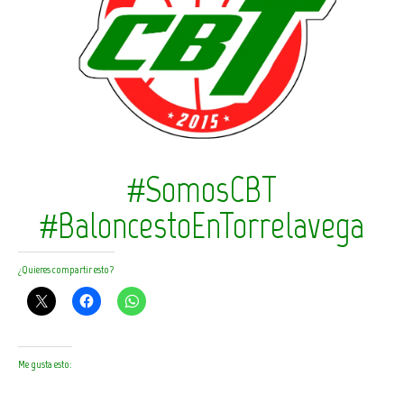
#SomosCBT
#BaloncestoEnTorrelavega
¿Quieres compartir esto?
Me gusta esto: