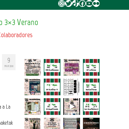
Instagram
Twitter
TikTok
Facebook
YouTube
Flickr
o 3×3 Verano
Colaboradores
9
MAR 2018
a a La
naketak