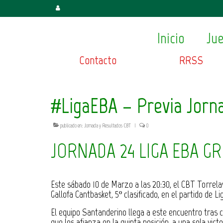
Inicio
Ju
Contacto
RRSS
#LigaEBA – Previa Jorna
publicado en:
Jornada y Resultados CBT
|
0
​JORNADA 24 LIGA EBA G
Este sábado 10 de Marzo a las 20:30, el CBT Torrelav
Gallofa Cantbasket, 5º clasificado, en el partido de 
El equipo Santanderino llega a este encuentro tras 
que les afianza en la quinta posición, a una sola vict