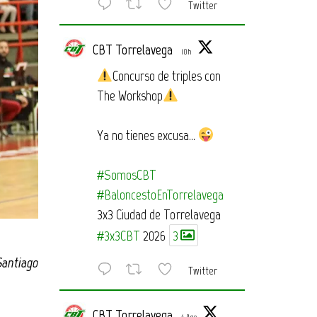
Twitter
CBT Torrelavega
10h
Concurso de triples con
The Workshop
Ya no tienes excusa…
#SomosCBT
#BaloncestoEnTorrelavega
3x3 Ciudad de Torrelavega
#3x3CBT
2026
3
Santiago
Twitter
CBT Torrelavega