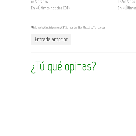
04/28/2026
05/08/2026
En «Últimas noticias CBT»
En «Últimas
baloncesto
,
Cantabria
,
cantera
,
CBT
,
jornada
,
Liga EBA
,
Masculino
,
Torrelavega
Entrada anterior
¿Tú qué opinas?