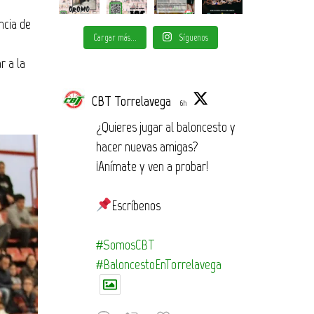
ncia de
Cargar más...
Síguenos
r a la
CBT Torrelavega
6h
¿Quieres jugar al baloncesto y
hacer nuevas amigas?
¡Anímate y ven a probar!
Escríbenos
#SomosCBT
#BaloncestoEnTorrelavega