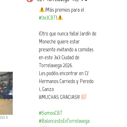
4 Ago
¡Más premios para el
#3x3CBT
!
¡Otro que nunca falla! Jardín de
Moneche quiere estar
presente invitando a comidas
en este 3x3 Ciudad de
Torrelavega 2026.
Les podéis encontrar en C/
Hermanos Carriedo y Peredo
1, Ganzo
¡¡¡MUCHAS GRACIAS!!!
#SomosCBT
NSO A
#BaloncestoEnTorrelavega