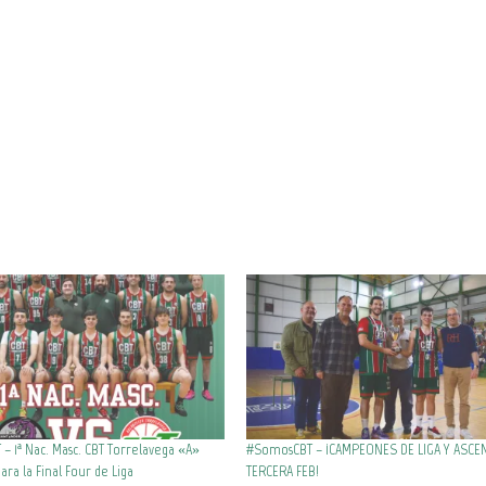
 1ª Nac. Masc. CBT Torrelavega «A»
#SomosCBT – ¡CAMPEONES DE LIGA Y ASCE
para la Final Four de Liga
TERCERA FEB!