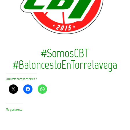
#SomosCBT
#BaloncestoEnTorrelavega
¿Quieres compartir esto?
Me gusta esto: