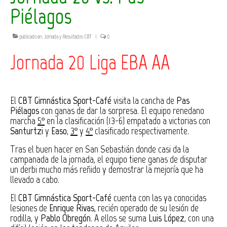
Piélagos
publicado en:
Jornada y Resultados CBT
|
0
Jornada 20 Liga EBA AA
El
CBT Gimnástica Sport-Café
visita la cancha de
Pas
Piélagos
con ganas de dar la sorpresa. El equipo renedano
marcha
5º
en la clasificación (13-6) empatado a victorias con
Santurtzi
y
Easo
,
3º
y
4º
clasificado respectivamente.
Tras el buen hacer en San Sebastián donde casi da la
campanada de la jornada, el equipo tiene ganas de disputar
un derbi mucho más reñido y demostrar la mejoría que ha
llevado a cabo.
El
CBT Gimnástica Sport-Café
cuenta con las ya conocidas
lesiones de
Enrique Rivas
, recién operado de su lesión de
rodilla, y
Pablo Obregón
. A ellos se suma
Luis López
, con una