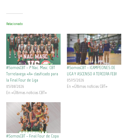
Relacionado
#SomosCBT – 1ª Nac. Masc. CBT
#SomosCBT – ¡CAMPEONES DE
Torrelavega «A» clasificado para
LIGA Y ASCENSO A TERCERA FEB!
la Final Four de Liga
05/15/2026
05/08/2026
En «Últimas noticias CBT»
En «Últimas noticias CBT»
#SomosCBT – Final Four de Copa