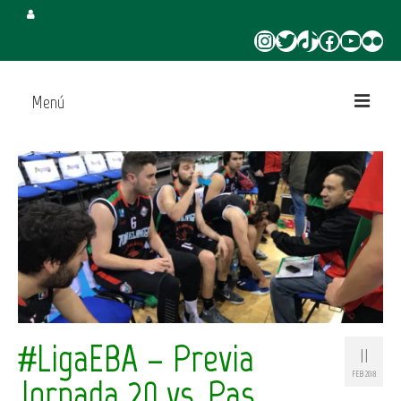
Instagram
Twitter
TikTok
Facebook
YouTube
Flickr
Menú
Inicio
Juega en CBT
Campus de Verano
Torneo 3×3 Verano
#LigaEBA – Previa
11
FEB 2018
Jornada 20 vs. Pas