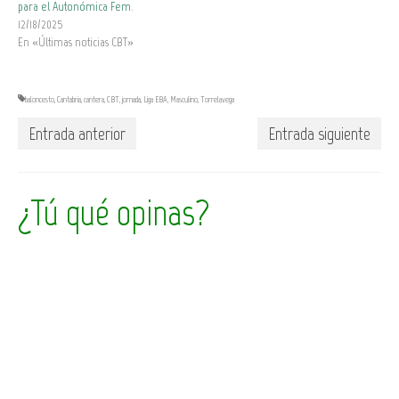
para el Autonómica Fem.
12/18/2025
En «Últimas noticias CBT»
baloncesto
,
Cantabria
,
cantera
,
CBT
,
jornada
,
Liga EBA
,
Masculino
,
Torrelavega
Entrada anterior
Entrada siguiente
¿Tú qué opinas?