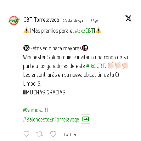
CBT Torrelavega
@cbtorrelavega
·
7 Ago
¡Más premios para el
#3x3CBT
!
Estos solo para mayores
Winchester Saloon quiere invitar a una ronda de su
parte a los ganadores de este
#3x3CBT
.
Les encontrarás en su nueva ubicación de la C/
Limbo, 5.
¡¡¡MUCHAS GRACIAS!!!
#SomosCBT
#BaloncestoEnTorrelavega
Twitter