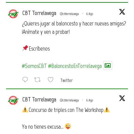
CBT Torrelavega
@cbtorrelavega
·
6 Ago
¿Quieres jugar al baloncesto y hacer nuevas amigas?
¡Anímate y ven a probar!
Escríbenos
#SomosCBT
#BaloncestoEnTorrelavega
Twitter
CBT Torrelavega
@cbtorrelavega
·
6 Ago
Concurso de triples con The Workshop
Ya no tienes excusa…