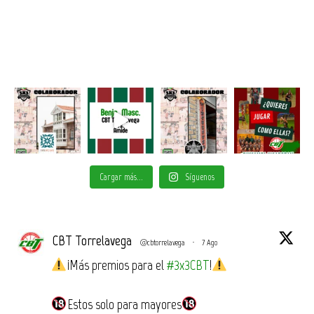
Cargar más...
Síguenos
CBT Torrelavega
@cbtorrelavega
·
7 Ago
¡Más premios para el
#3x3CBT
!
Estos solo para mayores