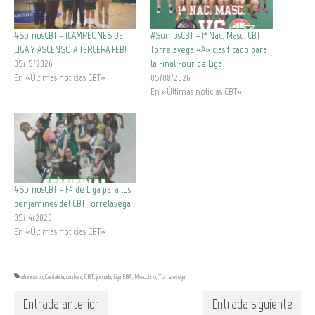
#SomosCBT – ¡CAMPEONES DE
#SomosCBT – 1ª Nac. Masc. CBT
LIGA Y ASCENSO A TERCERA FEB!
Torrelavega «A» clasificado para
05/15/2026
la Final Four de Liga
En «Últimas noticias CBT»
05/08/2026
En «Últimas noticias CBT»
#SomosCBT – F4 de Liga para los
benjamines del CBT Torrelavega
05/14/2026
En «Últimas noticias CBT»
baloncesto
,
Cantabria
,
cantera
,
CBT
,
jornada
,
Liga EBA
,
Masculino
,
Torrelavega
Entrada anterior
Entrada siguiente