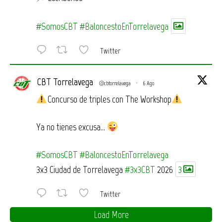
#SomosCBT
#BaloncestoEnTorrelavega
Twitter
CBT Torrelavega
@cbtorrelavega
·
6 Ago
Concurso de triples con The Workshop
Ya no tienes excusa…
#SomosCBT
#BaloncestoEnTorrelavega
3x3 Ciudad de Torrelavega
#3x3CBT
2026
3
Twitter
Load More