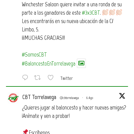
Winchester Saloon quiere invitar a una ronda de su
parte a los ganadores de este
#3x3CBT
.
Les encontrarás en su nueva ubicación de la C/
Limbo, 5.
¡¡¡MUCHAS GRACIAS!!!
#SomosCBT
#BaloncestoEnTorrelavega
Twitter
CBT Torrelavega
@cbtorrelavega
·
6 Ago
¿Quieres jugar al baloncesto y hacer nuevas amigas?
¡Anímate y ven a probar!
Escríbenos