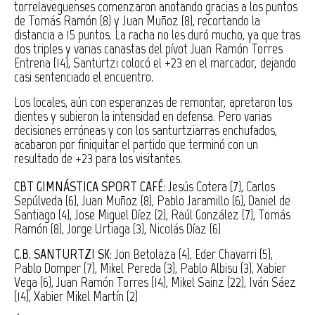
torrelaveguenses comenzaron anotando gracias a los puntos
de Tomás Ramón (8) y Juan Muñoz (8), recortando la
distancia a 15 puntos. La racha no les duró mucho, ya que tras
dos triples y varias canastas del pívot Juan Ramón Torres
Entrena (14), Santurtzi colocó el +23 en el marcador, dejando
casi sentenciado el encuentro.
Los locales, aún con esperanzas de remontar, apretaron los
dientes y subieron la intensidad en defensa. Pero varias
decisiones erróneas y con los santurtziarras enchufados,
acabaron por finiquitar el partido que terminó con un
resultado de +23 para los visitantes.
CBT GIMNÁSTICA SPORT CAFÉ
: Jesús Cotera (7), Carlos
Sepúlveda (6), Juan Muñoz (8), Pablo Jaramillo (6), Daniel de
Santiago (4), Jose Miguel Díez (2), Raúl González (7), Tomás
Ramón (8), Jorge Urtiaga (3), Nicolás Díaz (6)
C.B. SANTURTZI SK
: Jon Betolaza (4), Eder Chavarri (5),
Pablo Domper (7), Mikel Pereda (3), Pablo Albisu (3), Xabier
Vega (6), Juan Ramón Torres (14), Mikel Sainz (22), Iván Sáez
(14), Xabier Mikel Martín (2)