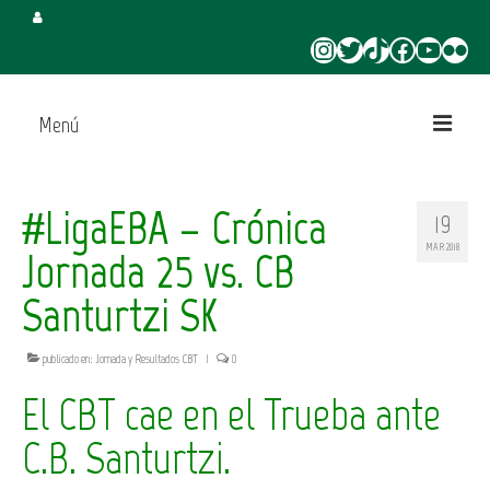
Instagram
Twitter
TikTok
Facebook
YouTube
Flickr
Menú
Inicio
#LigaEBA – Crónica
19
Juega en CBT
MAR 2018
Jornada 25 vs. CB
Campus de Verano
Santurtzi SK
Torneo 3×3 Verano
publicado en:
Jornada y Resultados CBT
|
0
​El CBT cae en el Trueba ante
C.B. Santurtzi.