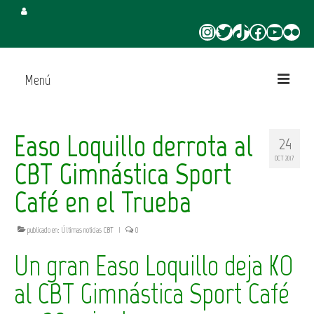
Instagram
Twitter
TikTok
Facebook
YouTube
Flickr
Menú
Inicio
Easo Loquillo derrota al
24
Juega en CBT
OCT 2017
CBT Gimnástica Sport
Campus de Verano
Café en el Trueba
Torneo 3×3 Verano
publicado en:
Últimas noticias CBT
|
0
Un gran Easo Loquillo deja KO
al CBT Gimnástica Sport Café