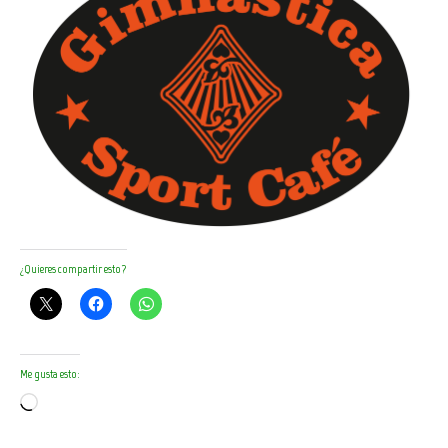
¿Quieres compartir esto?
Me gusta esto:
Cargando...