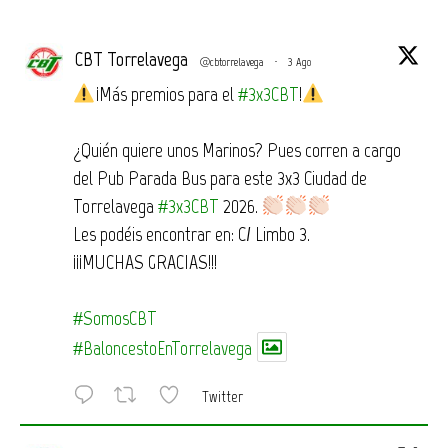
CBT Torrelavega
@cbtorrelavega
·
3 Ago
¡Más premios para el
#3x3CBT
!
¿Quién quiere unos Marinos? Pues corren a cargo
del Pub Parada Bus para este 3x3 Ciudad de
Torrelavega
#3x3CBT
2026.
Les podéis encontrar en: C/ Limbo 3.
¡¡¡MUCHAS GRACIAS!!!
#SomosCBT
#BaloncestoEnTorrelavega
Twitter