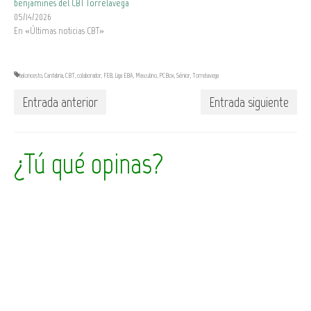
benjamines del CBT Torrelavega
05/14/2026
En «Últimas noticias CBT»
baloncesto
,
Cantabria
,
CBT
,
colaborador
,
FEB
,
Liga EBA
,
Masculino
,
PCBox
,
Sénior
,
Torrelavega
Entrada anterior
Entrada siguiente
¿Tú qué opinas?