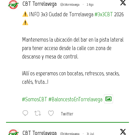
CBT Torrelavega
@cbtorrelavega
·
2 Ago
INFO 3x3 Ciudad de Torrelavega
#3x3CBT
2026
Mantenemos la ubicación del bar en la pista lateral
para tener acceso desde la calle con zona de
descanso y mesa de control.
¡Allí os esperamos con bocatas, refrescos, snacks,
cafés, fruta…!
#SomosCBT
#BaloncestoEnTorrelavega
Twitter
CBT Torrelavega
@cbtorrelavega
·
31 Jul