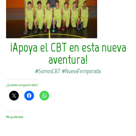
¡Apoya el CBT en esta nueva
aventura!
‪#‎
SomosCBT‬
‪#‎
NuevaTemporada‬
¿Quieres compartir esto?
Me gusta esto: