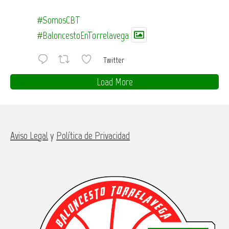
#SomosCBT
#BaloncestoEnTorrelavega
Twitter
Load More
Aviso Legal
y
Política de Privacidad