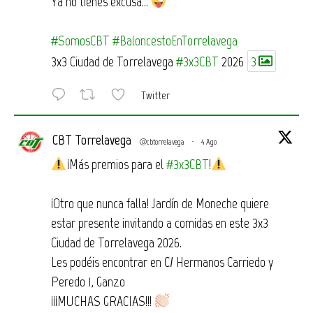
Ya no tienes excusa…
#SomosCBT
#BaloncestoEnTorrelavega
3x3 Ciudad de Torrelavega
#3x3CBT
2026
3
Twitter
CBT Torrelavega
@cbtorrelavega
·
4 Ago
¡Más premios para el
#3x3CBT
!
¡Otro que nunca falla! Jardín de Moneche quiere
estar presente invitando a comidas en este 3x3
Ciudad de Torrelavega 2026.
Les podéis encontrar en C/ Hermanos Carriedo y
Peredo 1, Ganzo
¡¡¡MUCHAS GRACIAS!!!