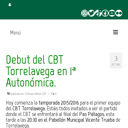
Instagram
Twitter
TikTok
Facebook
YouTube
Flickr
Menú
Inicio
Debut del CBT
3
Juega en CBT
OCT 2015
Torrelavega en 1ª
Campus de Verano
Autonómica.
Torneo 3×3 Verano
publicado en:
Últimas noticias CBT
|
0
Hoy comienza la
temporada 2015/2016
para el primer equipo
del
CBT Torrelavega
. Estáis todos invitados a ver el partido
donde el CBT se enfrentará al filial del
Pas Piélagos
, esta
tarde a las
20:30 en el Pabellón Municipal Vicente Trueba
de
Torrelavega.