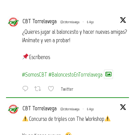
CBT Torrelavega
@cbtorrelavega
·
6 Ago
¿Quieres jugar al baloncesto y hacer nuevas amigas?
¡Anímate y ven a probar!
Escríbenos
#SomosCBT
#BaloncestoEnTorrelavega
Twitter
CBT Torrelavega
@cbtorrelavega
·
6 Ago
Concurso de triples con The Workshop