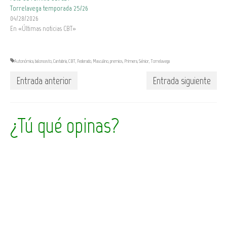
Torrelavega temporada 25/26
04/28/2026
En «Últimas noticias CBT»
Autonómica
,
baloncesto
,
Cantabria
,
CBT
,
Federado
,
Masculino
,
premios
,
Primera
,
Sénior
,
Torrelavega
Entrada anterior
Entrada siguiente
¿Tú qué opinas?