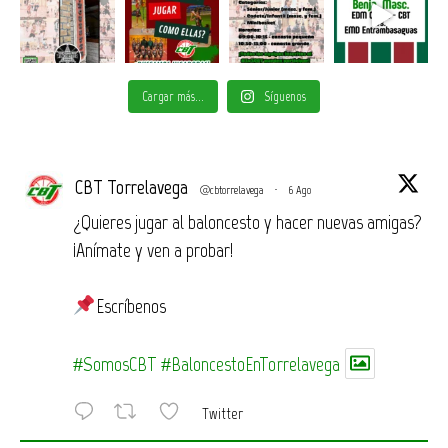
Cargar más...
Síguenos
CBT Torrelavega
@cbtorrelavega
·
6 Ago
¿Quieres jugar al baloncesto y hacer nuevas amigas?
¡Anímate y ven a probar!
Escríbenos
#SomosCBT
#BaloncestoEnTorrelavega
Twitter