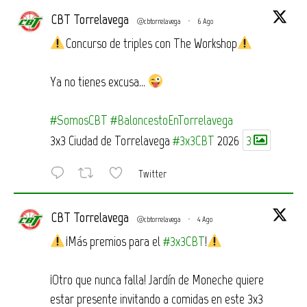
CBT Torrelavega
@cbtorrelavega
·
6 Ago
Concurso de triples con The Workshop
Ya no tienes excusa…
#SomosCBT
#BaloncestoEnTorrelavega
3x3 Ciudad de Torrelavega
#3x3CBT
2026
3
Twitter
CBT Torrelavega
@cbtorrelavega
·
4 Ago
¡Más premios para el
#3x3CBT
!
¡Otro que nunca falla! Jardín de Moneche quiere
estar presente invitando a comidas en este 3x3