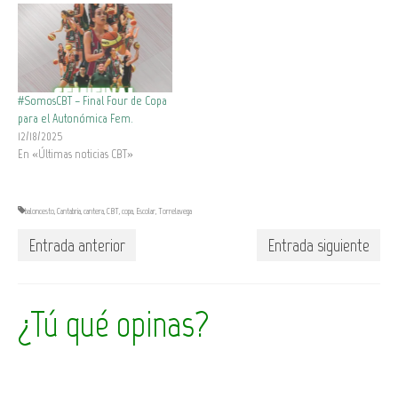
#SomosCBT – Final Four de Copa
para el Autonómica Fem.
12/18/2025
En «Últimas noticias CBT»
baloncesto
,
Cantabria
,
cantera
,
CBT
,
copa
,
Escolar
,
Torrelavega
Entrada anterior
Entrada siguiente
¿Tú qué opinas?