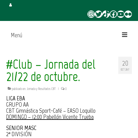
Instagram
Twitter
TikTok
Facebook
YouTube
Flickr
Menú
Inicio
#Club – Jornada del
20
Juega en CBT
OCT 2017
21/22 de octubre.
Campus de Verano
publicado en:
Jornada y Resultados CBT
|
0
Torneo 3×3 Verano
LIGA EBA
GRUPO AA
CBT Gimnástica Sport-Café – EASO Loquillo
DOMINGO – 12:00 Pabellón Vicente Trueba
SENIOR MASC
2ª DIVISIÓN