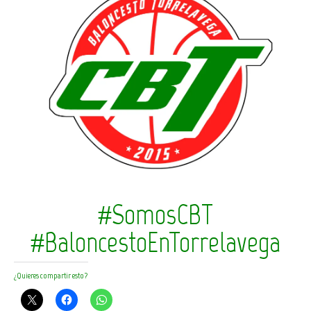
#SomosCBT
#BaloncestoEnTorrelavega
¿Quieres compartir esto?