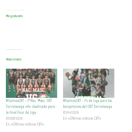
Me gusta esto:
Relacionado
#SomosCBT – 1ª Nac. Masc. CBT
#SomosCBT – F4 de Liga para los
Torrelavega «A» clasificado para
benjamines del CBT Torrelavega
la Final Four de Liga
05/14/2026
05/08/2026
En «Últimas noticias CBT»
En «Últimas noticias CBT»