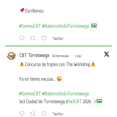
Escríbenos
#SomosCBT
#BaloncestoEnTorrelavega
Twitter
CBT Torrelavega
@cbtorrelavega
·
6 Ago
Concurso de triples con The Workshop
Ya no tienes excusa…
#SomosCBT
#BaloncestoEnTorrelavega
3x3 Ciudad de Torrelavega
#3x3CBT
2026
3
Twitter