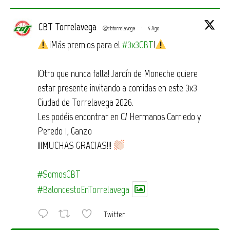
CBT Torrelavega
@cbtorrelavega
·
4 Ago
¡Más premios para el
#3x3CBT
!
¡Otro que nunca falla! Jardín de Moneche quiere
estar presente invitando a comidas en este 3x3
Ciudad de Torrelavega 2026.
Les podéis encontrar en C/ Hermanos Carriedo y
Peredo 1, Ganzo
¡¡¡MUCHAS GRACIAS!!!
#SomosCBT
#BaloncestoEnTorrelavega
Twitter