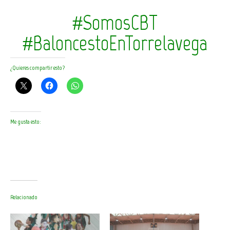
#SomosCBT
#BaloncestoEnTorrelavega
¿Quieres compartir esto?
Me gusta esto:
Relacionado