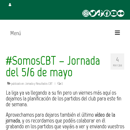
Instagram
Twitter
TikTok
Facebook
YouTube
Flickr
Menú
Inicio
#SomosCBT – Jornada
4
Juega en CBT
MAY 2018
del 5/6 de mayo
Campus de Verano
publicado en:
Jornada y Resultados CBT
|
0
Torneo 3×3 Verano
La liga ya va llegando a su fin pero un viernes más aquí os
dejamos la planificación de los partidos del club para este fin
de semana.
Aprovechamos para dejaros también el último
vídeo de la
jornada
, y os recordamos que podéis colaborar en él
grabando en los partidos que vayáis a ver y enviando vuestros