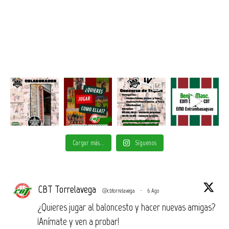
Cargar más...
Síguenos
CBT Torrelavega
@cbtorrelavega
·
6 Ago
¿Quieres jugar al baloncesto y hacer nuevas amigas?
¡Anímate y ven a probar!