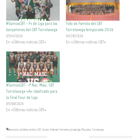
#SomosCBT – F4 de Liga para los
Foto de Familia del CBT
benjamines del CBT Torrelavega
Torrelavega temporada 25/26
05/14/2026
04/28/2026
En «Últimas noticias CBT»
En «Últimas noticias CBT»
#SomosCBT – 1ª Nac. Masc. CBT
Torrelavega «A» clasificado para
la Final Four de Liga
05/08/2026
En «Últimas noticias CBT»
baloncesto
,
Cantabria
,
cantera
,
CBT
,
Escolar
,
Federado
,
Femenino
,
jornada
,
liga
,
Masculino
,
Torrelavega