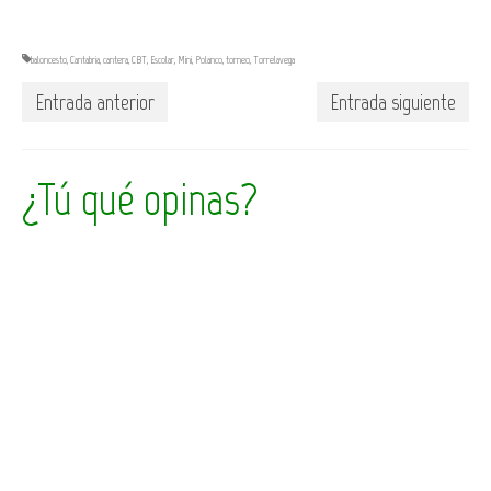
baloncesto
,
Cantabria
,
cantera
,
CBT
,
Escolar
,
Mini
,
Polanco
,
torneo
,
Torrelavega
Entrada anterior
Entrada siguiente
¿Tú qué opinas?