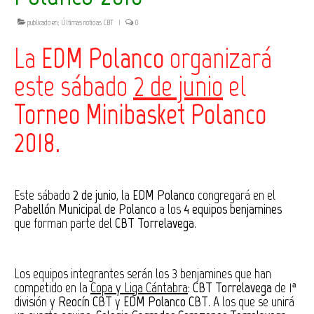
publicado en:
Últimas noticias CBT
|
0
La
EDM Polanco
organizará
este sábado
2 de junio
el
Torneo Minibasket Polanco
2018
.
Este sábado
2 de junio
, la
EDM Polanco
congregará en el
Pabellón Municipal de Polanco
a los
4 equipos benjamines
que forman parte del
CBT Torrelavega
.
Los equipos integrantes serán los 3 benjamines que han
competido en la
Copa y Liga Cántabra
:
CBT Torrelavega
de 1ª
división y
Reocín CBT
y
EDM Polanco CBT
. A los que se unirá