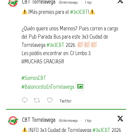
CBT Torrelavega
@cbtorrelavega
·
3 Ago
¡Más premios para el
#3x3CBT
!
¿Quién quiere unos Marinos? Pues corren a cargo
del Pub Parada Bus para este 3x3 Ciudad de
Torrelavega
#3x3CBT
2026.
Les podéis encontrar en: C/ Limbo 3.
¡¡¡MUCHAS GRACIAS!!!
#SomosCBT
#BaloncestoEnTorrelavega
Twitter
CBT Torrelavega
@cbtorrelavega
·
2 Ago
INFO 3x3 Ciudad de Torrelavega
#3x3CBT
2026