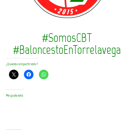
#SomosCBT
#BaloncestoEnTorrelavega
¿Quieres compartir esto?
Me gusta esto: