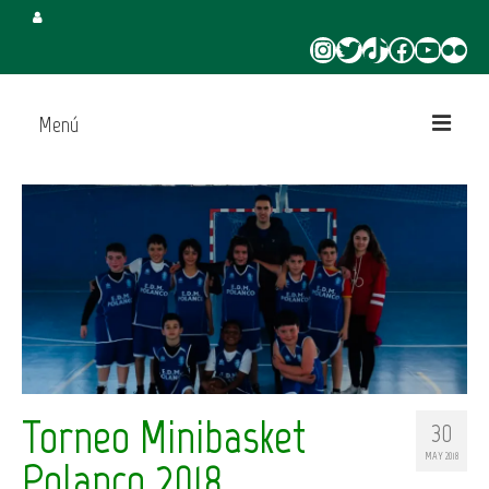
Instagram
Twitter
TikTok
Facebook
YouTube
Flickr
Menú
Inicio
Juega en CBT
Campus de Verano
Torneo 3×3 Verano
Torneo Minibasket
30
MAY 2018
Polanco 2018