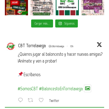
Cargar más...
Síguenos
CBT Torrelavega
@cbtorrelavega
·
15h
¿Quieres jugar al baloncesto y hacer nuevas amigas?
¡Anímate y ven a probar!
Escríbenos
#SomosCBT
#BaloncestoEnTorrelavega
Twitter