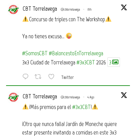
CBT Torrelavega
@cbtorrelavega
·
19h
Concurso de triples con The Workshop
Ya no tienes excusa…
#SomosCBT
#BaloncestoEnTorrelavega
3x3 Ciudad de Torrelavega
#3x3CBT
2026
3
Twitter
CBT Torrelavega
@cbtorrelavega
·
4 Ago
¡Más premios para el
#3x3CBT
!
¡Otro que nunca falla! Jardín de Moneche quiere
estar presente invitando a comidas en este 3x3