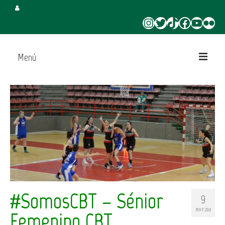
Instagram
Twitter
TikTok
Facebook
YouTube
Flickr
Menú
Inicio
Juega en CBT
Campus de Verano
Torneo 3×3 Verano
#SomosCBT – Sénior
9
MAY 2018
Femenino CBT