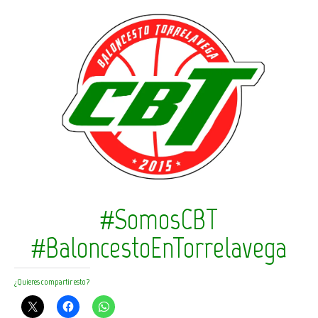
#SomosCBT
#BaloncestoEnTorrelavega
¿Quieres compartir esto?