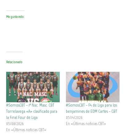
Me gusta esto:
Relacionado
#SomosCBT – 1ª Nac. Masc. CBT
#SomosCBT – F4 de Liga para los
Torrelavega «A» clasificado para
benjamines de EDM Cartes – CBT
la Final Four de Liga
05/14/2026
05/08/2026
En «Últimas noticias CBT»
En «Últimas noticias CBT»