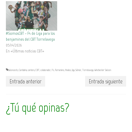
#SomosCBT – F4 de Liga para los
benjamines del CBT Torrelavega
05/14/2026
En «Últimas noticias CBT»
baloncesto
,
Cantabria
,
cantera
,
CBT
,
colaborador
,
F4
,
Femenino
,
finales
,
liga
,
Sénior
,
Torrelavega
,
Winchester Saloon
Entrada anterior
Entrada siguiente
¿Tú qué opinas?