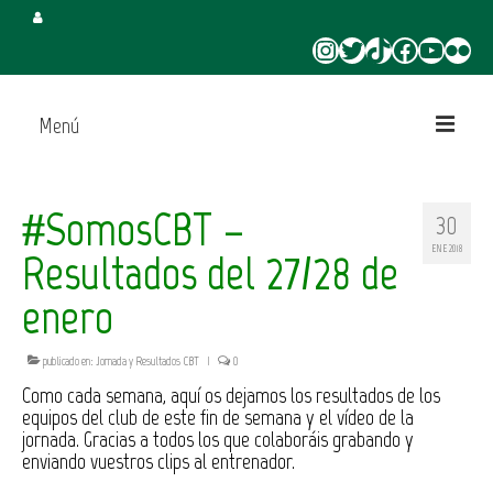
Instagram
Twitter
TikTok
Facebook
YouTube
Flickr
Menú
Inicio
#SomosCBT –
30
Juega en CBT
ENE 2018
Resultados del 27/28 de
Campus de Verano
enero
Torneo 3×3 Verano
publicado en:
Jornada y Resultados CBT
|
0
Como cada semana, aquí os dejamos los resultados de los
equipos del club de este fin de semana y el vídeo de la
jornada. Gracias a todos los que colaboráis grabando y
enviando vuestros clips al entrenador.