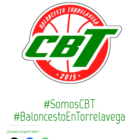
#SomosCBT
#BaloncestoEnTorrelavega
¿Quieres compartir esto?