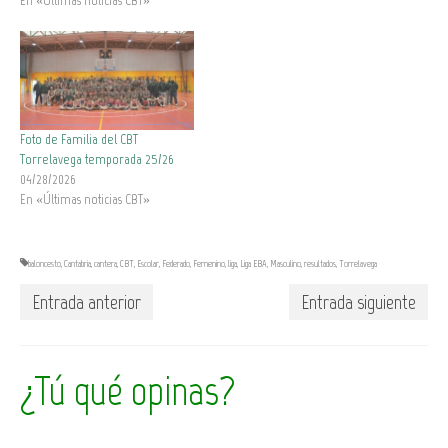
En «Últimas noticias CBT»
Foto de Familia del CBT
Torrelavega temporada 25/26
04/28/2026
En «Últimas noticias CBT»
baloncesto
,
Cantabria
,
cantera
,
CBT
,
Escolar
,
Federado
,
Femenino
,
liga
,
Liga EBA
,
Masculino
,
resultados
,
Torrelavega
Entrada anterior
Entrada siguiente
¿Tú qué opinas?