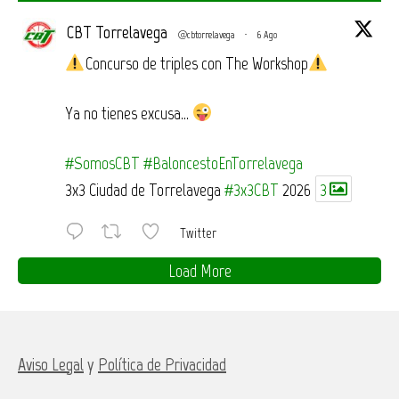
CBT Torrelavega
@cbtorrelavega
·
6 Ago
Concurso de triples con The Workshop
Ya no tienes excusa…
#SomosCBT
#BaloncestoEnTorrelavega
3x3 Ciudad de Torrelavega
#3x3CBT
2026
3
Twitter
Load More
Aviso Legal
y
Política de Privacidad