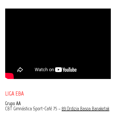
LIGA EBA
Grupo AA
CBT Gimnástica Sport-Café 75 –
89 Ordizia Basoa Banaketak