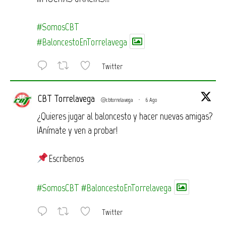
#SomosCBT
#BaloncestoEnTorrelavega
Twitter
CBT Torrelavega
@cbtorrelavega
·
6 Ago
¿Quieres jugar al baloncesto y hacer nuevas amigas?
¡Anímate y ven a probar!
Escríbenos
#SomosCBT
#BaloncestoEnTorrelavega
Twitter