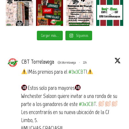
Cargar más...
Síguenos
CBT Torrelavega
@cbtorrelavega
·
22h
¡Más premios para el
#3x3CBT
!
Estos solo para mayores
Winchester Saloon quiere invitar a una ronda de su
parte a los ganadores de este
#3x3CBT
.
Les encontrarás en su nueva ubicación de la C/
Limbo, 5.
¡¡¡MUCHAS GRACIAS!!!