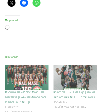
Me gusta esto:
Cargando...
Relacionado
#SomosCBT – 1ª Nac. Masc. CBT
#SomosCBT – F4 de Liga para los
Torrelavega «A» clasificado para
benjamines del CBT Torrelavega
la Final Four de Liga
05/14/2026
05/08/2026
En «Últimas noticias CBT»