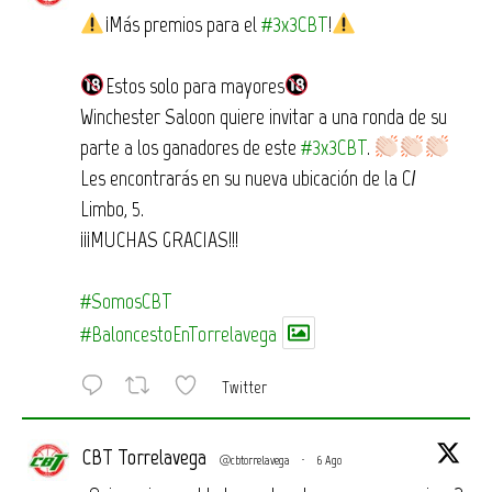
¡Más premios para el
#3x3CBT
!
Estos solo para mayores
Winchester Saloon quiere invitar a una ronda de su
parte a los ganadores de este
#3x3CBT
.
Les encontrarás en su nueva ubicación de la C/
Limbo, 5.
¡¡¡MUCHAS GRACIAS!!!
#SomosCBT
#BaloncestoEnTorrelavega
Twitter
CBT Torrelavega
@cbtorrelavega
·
6 Ago