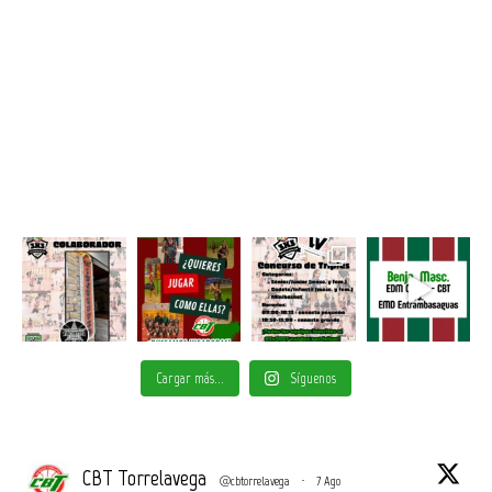
Cargar más...
Síguenos
CBT Torrelavega
@cbtorrelavega
·
7 Ago