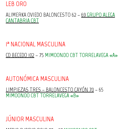
LEB ORO
ALIMERKA OVIEDO BALONCESTO 62 –
69
GRUPO ALEGA
CANTABRIA CBT
1ª NACIONAL MASCULINA
CD BECEDO 102
– 75
MIMOONDO CBT TORRELAVEGA «A»
AUTONÓMICA MASCULINA
LIMPIEZAS TRES – BALONCESTO CAYÓN 70
– 65
MIMOONDO CBT TORRELAVEGA «B»
JÚNIOR MASCULINA