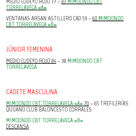
MEDIO CUDEYO ROJO 77 –
87
MIMOONDO CBT
TORRELAVEGA «A»
VENTANAS ARSAN ASTILLERO CAD 59 –
60
MIMOONDO
CBT TORRELAVEGA «B»
JÚNIOR FEMENINA
MEDIO CUDEYO ROJO 84
– 38
MIMOONDO CBT
TORRELAVEGA
CADETE MASCULINA
MIMOONDO CBT TORRELAVEGA «A»
70
– 65 TREFILERÍAS
QUIJANO CLUB BALONCESTO CORRALES
MIMOONDO CBT TORRELAVEGA «B»
DESCANSA