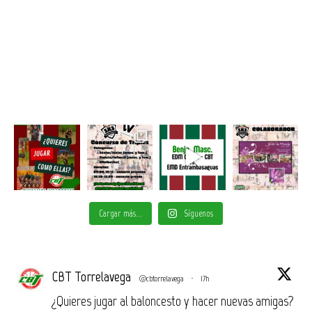
Cargar más...
Síguenos
CBT Torrelavega
@cbtorrelavega
·
17h
¿Quieres jugar al baloncesto y hacer nuevas amigas?