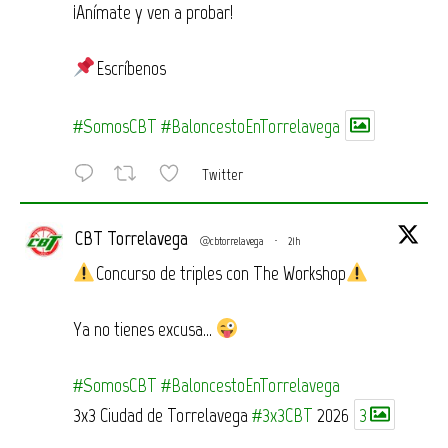
¡Anímate y ven a probar!
Escríbenos
#SomosCBT
#BaloncestoEnTorrelavega
Twitter
CBT Torrelavega
@cbtorrelavega
·
21h
Concurso de triples con The Workshop
Ya no tienes excusa…
#SomosCBT
#BaloncestoEnTorrelavega
3x3 Ciudad de Torrelavega
#3x3CBT
2026
3