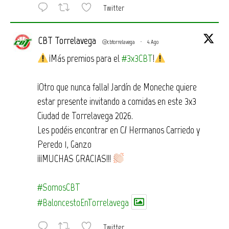
Twitter
CBT Torrelavega
@cbtorrelavega
·
4 Ago
¡Más premios para el
#3x3CBT
!
¡Otro que nunca falla! Jardín de Moneche quiere
estar presente invitando a comidas en este 3x3
Ciudad de Torrelavega 2026.
Les podéis encontrar en C/ Hermanos Carriedo y
Peredo 1, Ganzo
¡¡¡MUCHAS GRACIAS!!!
#SomosCBT
#BaloncestoEnTorrelavega
Twitter