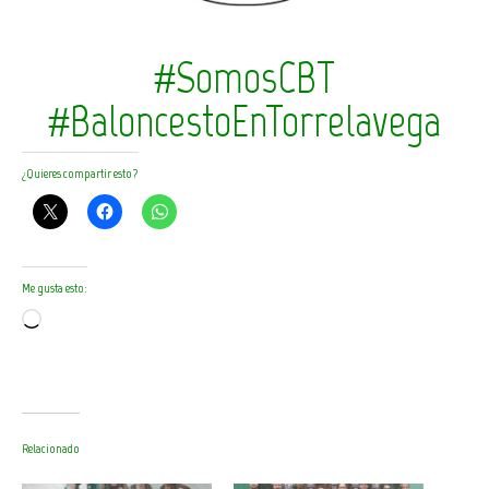
#SomosCBT
#BaloncestoEnTorrelavega
¿Quieres compartir esto?
Me gusta esto:
Cargando...
Relacionado