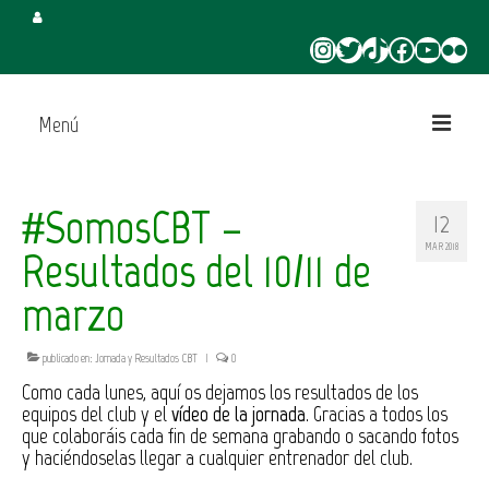
Instagram
Twitter
TikTok
Facebook
YouTube
Flickr
Menú
Inicio
#SomosCBT –
12
Juega en CBT
MAR 2018
Resultados del 10/11 de
Campus de Verano
marzo
Torneo 3×3 Verano
publicado en:
Jornada y Resultados CBT
|
0
Como cada lunes, aquí os dejamos los resultados de los
equipos del club y el
vídeo de la jornada
. Gracias a todos los
que colaboráis cada fin de semana grabando o sacando fotos
y haciéndoselas llegar a cualquier entrenador del club.