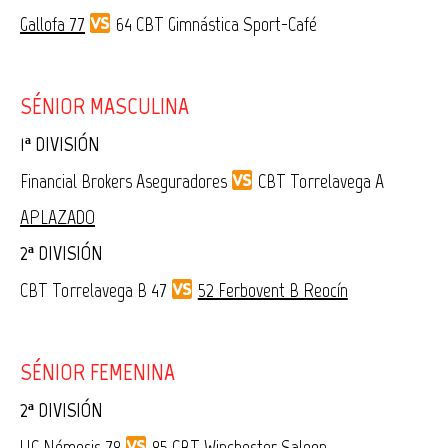
Gallofa 77
64 CBT Gimnástica Sport-Café
SÉNIOR MASCULINA
1ª DIVISIÓN
Financial Brokers Aseguradores
CBT Torrelavega A
APLAZADO
2ª DIVISIÓN
CBT Torrelavega B 47
52 Ferbovent B Reocín
SÉNIOR FEMENINA
2ª DIVISIÓN
UC Némesis 78
85 CBT Winchester Saloon