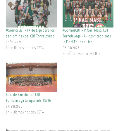
#SomosCBT – F4 de Liga para los
#SomosCBT – 1ª Nac. Masc. CBT
benjamines del CBT Torrelavega
Torrelavega «A» clasificado para
05/14/2026
la Final Four de Liga
En «Últimas noticias CBT»
05/08/2026
En «Últimas noticias CBT»
Foto de Familia del CBT
Torrelavega temporada 25/26
04/28/2026
En «Últimas noticias CBT»
baloncesto
,
Cantabria
,
cantera
,
CBT
,
Escolar
,
Federado
,
Femenino
,
liga
,
Liga EBA
,
Masculino
,
resultados
,
Torrelavega