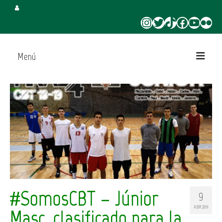
Instagram
Twitter
TikTok
Facebook
YouTube
Flickr
Menú
Inicio
Juega en CBT
Campus de Verano
Torneo 3×3 Verano
#SomosCBT – Júnior
9
ABR 2019
Masc. clasificado para la