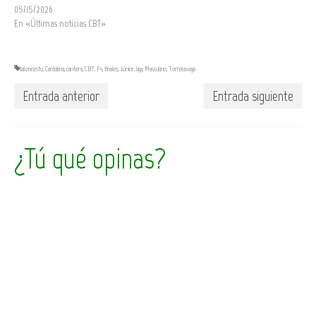
05/15/2026
En «Últimas noticias CBT»
baloncesto
,
Cantabria
,
cantera
,
CBT
,
F4
,
finales
,
Júnior
,
liga
,
Masculino
,
Torrelavega
Entrada anterior
Entrada siguiente
¿Tú qué opinas?