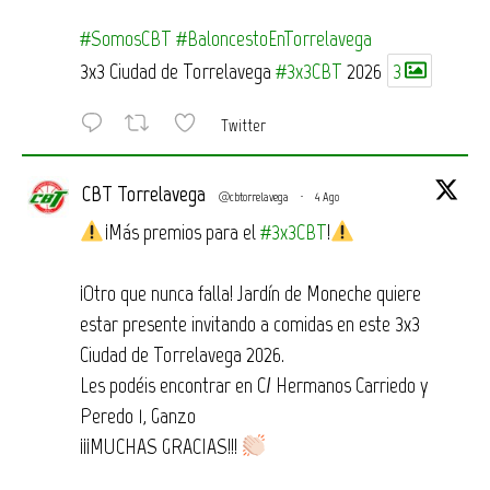
#SomosCBT
#BaloncestoEnTorrelavega
3x3 Ciudad de Torrelavega
#3x3CBT
2026
3
Twitter
CBT Torrelavega
@cbtorrelavega
·
4 Ago
¡Más premios para el
#3x3CBT
!
¡Otro que nunca falla! Jardín de Moneche quiere
estar presente invitando a comidas en este 3x3
Ciudad de Torrelavega 2026.
Les podéis encontrar en C/ Hermanos Carriedo y
Peredo 1, Ganzo
¡¡¡MUCHAS GRACIAS!!!