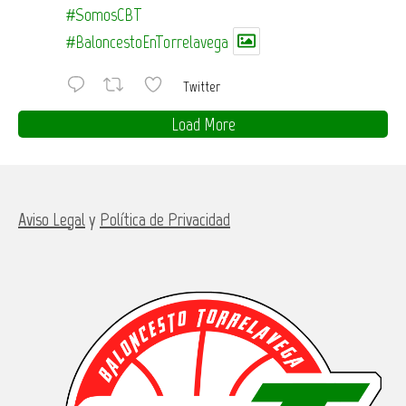
#SomosCBT
#BaloncestoEnTorrelavega
Twitter
Load More
Aviso Legal
y
Política de Privacidad