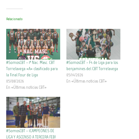
Relacionado
#SomosCBT – 1ª Nac. Masc. CBT
#SomosCBT – F4 de Liga para los
Torrelavega «A» clasificado para
benjamines del CBT Torrelavega
la Final Four de Liga
05/14/2026
05/08/2026
En «Últimas noticias CBT»
En «Últimas noticias CBT»
#SomosCBT – ¡CAMPEONES DE
LIGA Y ASCENSO A TERCERA FEB!