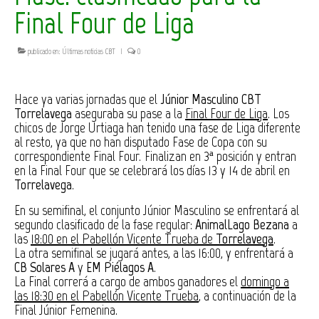
Final Four de Liga
publicado en:
Últimas noticias CBT
|
0
Hace ya varias jornadas que el
Júnior Masculino CBT
Torrelavega
aseguraba su pase a la
Final Four de Liga
. Los
chicos de Jorge Urtiaga han tenido una fase de Liga diferente
al resto, ya que no han disputado Fase de Copa con su
correspondiente Final Four. Finalizan en 3ª posición y entran
en la Final Four que se celebrará los días 13 y 14 de abril en
Torrelavega
.
En su semifinal, el conjunto Júnior Masculino se enfrentará al
segundo clasificado de la fase regular:
AnimalLago Bezana
a
las
18:00 en el
Pabellón Vicente Trueba
de
Torrelavega
.
La otra semifinal se jugará antes, a las 16:00, y enfrentará a
CB Solares A
y
EM Piélagos A
.
La Final correrá a cargo de ambos ganadores el
domingo a
las 18:30 en el Pabellón Vicente Trueba
, a continuación de la
Final Júnior Femenina.