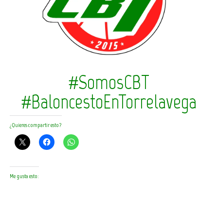
#SomosCBT
#BaloncestoEnTorrelavega
¿Quieres compartir esto?
Me gusta esto: