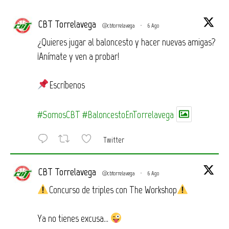
CBT Torrelavega
@cbtorrelavega
·
6 Ago
¿Quieres jugar al baloncesto y hacer nuevas amigas?
¡Anímate y ven a probar!
Escríbenos
#SomosCBT
#BaloncestoEnTorrelavega
Twitter
CBT Torrelavega
@cbtorrelavega
·
6 Ago
Concurso de triples con The Workshop
Ya no tienes excusa…