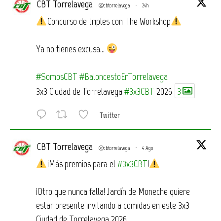
CBT Torrelavega
@cbtorrelavega
·
24h
Concurso de triples con The Workshop
Ya no tienes excusa…
#SomosCBT
#BaloncestoEnTorrelavega
3x3 Ciudad de Torrelavega
#3x3CBT
2026
3
Twitter
CBT Torrelavega
@cbtorrelavega
·
4 Ago
¡Más premios para el
#3x3CBT
!
¡Otro que nunca falla! Jardín de Moneche quiere
estar presente invitando a comidas en este 3x3
Ciudad de Torrelavega 2026.