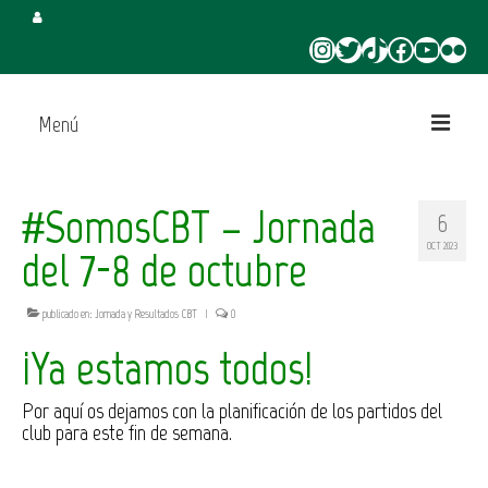
Instagram
Twitter
TikTok
Facebook
YouTube
Flickr
Menú
Inicio
#SomosCBT – Jornada
6
Juega en CBT
OCT 2023
del 7-8 de octubre
Campus de Verano
publicado en:
Jornada y Resultados CBT
|
0
Torneo 3×3 Verano
¡Ya estamos todos!
Por aquí os dejamos con la planificación de los partidos del
club para este fin de semana.