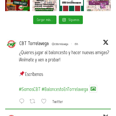
Cargar más...
Síguenos
CBT Torrelavega
@cbtorrelavega
·
19h
¿Quieres jugar al baloncesto y hacer nuevas amigas?
¡Anímate y ven a probar!
Escríbenos
#SomosCBT
#BaloncestoEnTorrelavega
Twitter