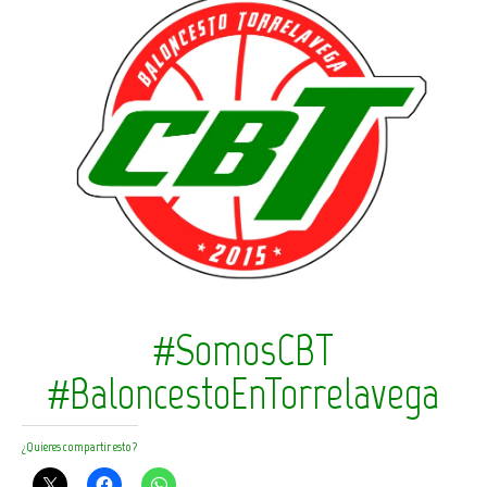
#SomosCBT
#BaloncestoEnTorrelavega
¿Quieres compartir esto?