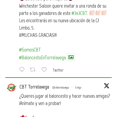
Winchester Saloon quiere invitar a una ronda de su
parte a los ganadores de este
#3x3CBT
.
Les encontrarás en su nueva ubicación de la C/
Limbo, 5.
¡¡¡MUCHAS GRACIAS!!!
#SomosCBT
#BaloncestoEnTorrelavega
Twitter
CBT Torrelavega
@cbtorrelavega
·
6 Ago
¿Quieres jugar al baloncesto y hacer nuevas amigas?
¡Anímate y ven a probar!