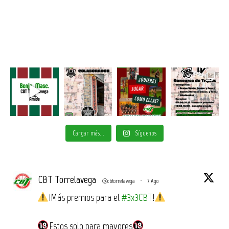
Cargar más...
Síguenos
CBT Torrelavega
@cbtorrelavega
·
7 Ago
¡Más premios para el
#3x3CBT
!
Estos solo para mayores