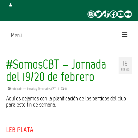
Instagram
Twitter
TikTok
Facebook
YouTube
Flickr
Menú
Inicio
#SomosCBT – Jornada
18
Juega en CBT
FEB 2022
del 19/20 de febrero
Campus de Verano
publicado en:
Jornada y Resultados CBT
|
0
Torneo 3×3 Verano
Aquí os dejamos con la planificación de los partidos del club
para este fin de semana.
LEB PLATA