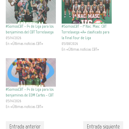
#SomosCBT – F4 de Liga para los
#SomosCBT – 1ª Nac. Masc. CBT
benjamines del CBT Torrelavega
Torrelavega «A» clasificado para
05/14/2026
la Final Four de Liga
En «Últimas noticias CBT»
05/08/2026
En «Últimas noticias CBT»
#SomosCBT – F4 de Liga para los
benjamines de EDM Cartes – CBT
05/14/2026
En «Últimas noticias CBT»
Entrada anterior
Entrada siguiente