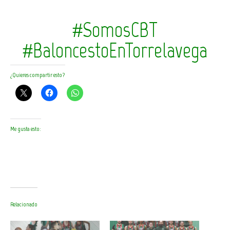
#SomosCBT
#BaloncestoEnTorrelavega
¿Quieres compartir esto?
Me gusta esto:
Relacionado