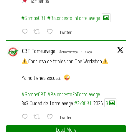
Escríbenos
#SomosCBT
#BaloncestoEnTorrelavega
Twitter
CBT Torrelavega
@cbtorrelavega
·
6 Ago
Concurso de triples con The Workshop
Ya no tienes excusa…
#SomosCBT
#BaloncestoEnTorrelavega
3x3 Ciudad de Torrelavega
#3x3CBT
2026
3
Twitter
Load More