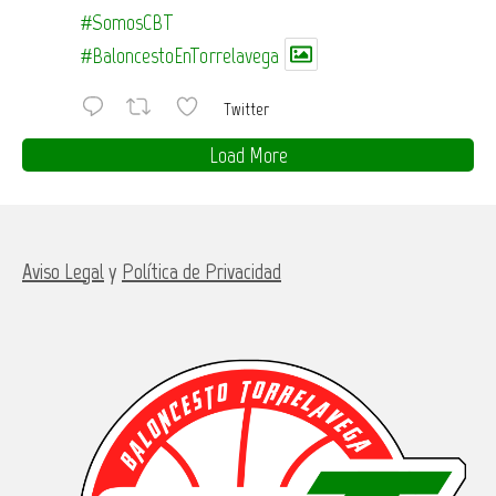
#SomosCBT
#BaloncestoEnTorrelavega
Twitter
Load More
Aviso Legal
y
Política de Privacidad