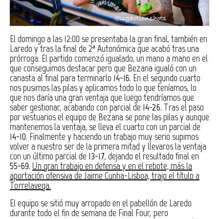
El domingo a las 12:00 se presentaba la gran final, también en
Laredo y tras la final de 2ª Autonómica que acabó tras una
prórroga. El partido comenzó igualado, un mano a mano en el
que conseguimos destacar pero que Bezana igualó con un
canasta al final para terminarlo
14-16
. En el segundo cuarto
nos pusimos las pilas y aplicamos todo lo que teníamos, lo
que nos daría una gran ventaja que luego tendríamos que
saber gestionar, acabando con parcial de
14-26
. Tras el paso
por vestuarios el equipo de Bezana se pone las pilas y aunque
mantenemos la ventaja, se lleva el cuarto con un parcial de
14-10
. Finalmente y haciendo un trabajo muy serio supimos
volver a nuestro ser de la primera mitad y llevaros la ventaja
con un último parcial de
13-17
, dejando el resultado final en
55-69.
Un gran trabajo en defensa y en el rebote, más la
aportación ofensiva de Jaime Cunha-Lisboa, trajo el título a
Torrelavega.
El equipo se sitió muy arropado en el pabellón de Laredo
durante todo el fin de semana de Final Four, pero