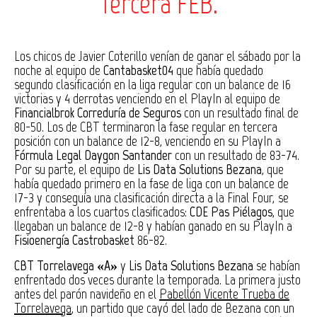
Tercera FEB.
Los chicos de Javier Coterillo venían de ganar el sábado por la
noche al equipo de
Cantabasket04
que había quedado
segundo clasificación en la liga regular con un balance de 16
victorias y 4 derrotas venciendo en el PlayIn al equipo de
Financialbrok Correduría de Seguros
con un resultado final de
80-50. Los de CBT terminaron la fase regular en tercera
posición con un balance de 12-8, venciendo en su PlayIn a
Fórmula Legal Daygon Santander
con un resultado de 83-74.
Por su parte, el equipo de
Lis Data Solutions Bezana
, que
había quedado primero en la fase de liga con un balance de
17-3 y conseguía una clasificación directa a la Final Four, se
enfrentaba a los cuartos clasificados:
CDE Pas Piélagos
, que
llegaban un balance de 12-8 y habían ganado en su PlayIn a
Fisioenergía Castrobasket
86-82.
CBT Torrelavega «A»
y
Lis Data Solutions Bezana
se habían
enfrentado dos veces durante la temporada. La primera justo
antes del parón navideño en el
Pabellón Vicente Trueba de
Torrelavega
, un partido que cayó del lado de Bezana con un