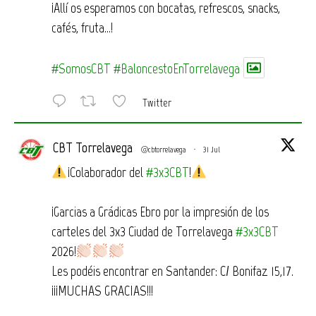
¡Allí os esperamos con bocatas, refrescos, snacks,
cafés, fruta…!
#SomosCBT
#BaloncestoEnTorrelavega
Twitter
CBT Torrelavega
@cbtorrelavega
·
31 Jul
¡Colaborador del
#3x3CBT
!
¡Garcias a Grádicas Ebro por la impresión de los
carteles del 3x3 Ciudad de Torrelavega
#3x3CBT
2026!
Les podéis encontrar en Santander: C/ Bonifaz 15,17.
¡¡¡MUCHAS GRACIAS!!!