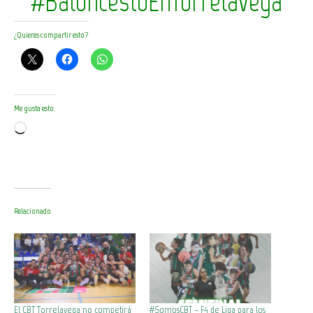
#BaloncestoEnTorrelavega
¿Quieres compartir esto?
Me gusta esto:
Cargando...
Relacionado
El CBT Torrelavega no competirá
#SomosCBT – F4 de Liga para los