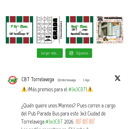
Cargar más...
Síguenos
CBT Torrelavega
@cbtorrelavega
·
3 Ago
¡Más premios para el
#3x3CBT
!
¿Quién quiere unos Marinos? Pues corren a cargo
del Pub Parada Bus para este 3x3 Ciudad de
Torrelavega
#3x3CBT
2026.