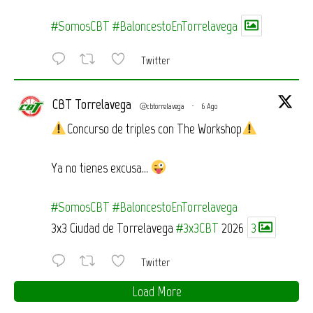
#SomosCBT
#BaloncestoEnTorrelavega
Twitter
CBT Torrelavega
@cbtorrelavega
·
6 Ago
Concurso de triples con The Workshop
Ya no tienes excusa…
#SomosCBT
#BaloncestoEnTorrelavega
3x3 Ciudad de Torrelavega
#3x3CBT
2026
3
Twitter
Load More