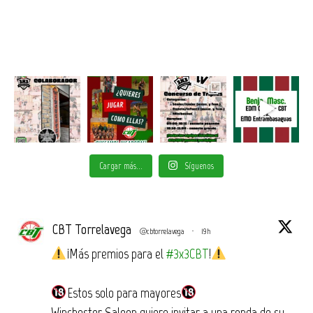
Cargar más...
Síguenos
CBT Torrelavega
@cbtorrelavega
·
19h
¡Más premios para el
#3x3CBT
!
Estos solo para mayores
Winchester Saloon quiere invitar a una ronda de su