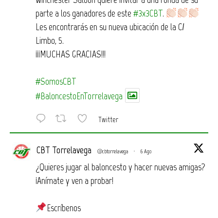
parte a los ganadores de este
#3x3CBT
.
Les encontrarás en su nueva ubicación de la C/
Limbo, 5.
¡¡¡MUCHAS GRACIAS!!!
#SomosCBT
#BaloncestoEnTorrelavega
Twitter
CBT Torrelavega
@cbtorrelavega
·
6 Ago
¿Quieres jugar al baloncesto y hacer nuevas amigas?
¡Anímate y ven a probar!
Escríbenos