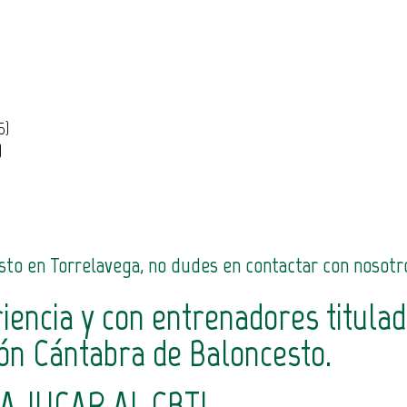
)
5)
)
esto en Torrelavega, no dudes en contactar con nosotr
iencia y con entrenadores titula
ión Cántabra de Baloncesto.
 A JUGAR AL CBT!