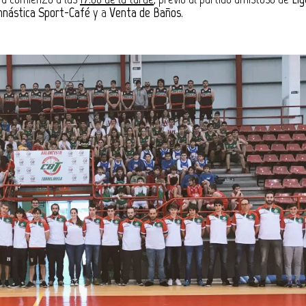
nástica Sport-Café
y a
Venta de Baños
.