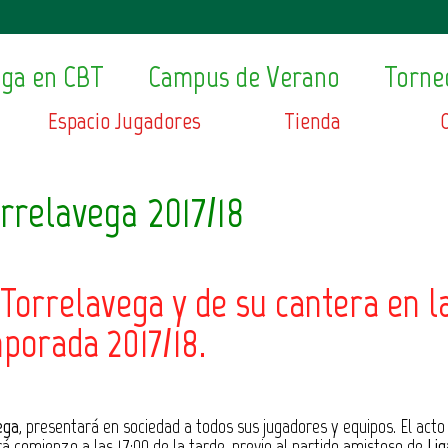
ega en CBT
Campus de Verano
Torne
Espacio Jugadores
Tienda
rrelavega 2017/18
Torrelavega
y de su cantera en l
porada 2017/18.
ega
, presentará en sociedad a todos sus jugadores y equipos. El acto
rá comienzo a las
17:00 de la tarde
, previo al partido amistoso de
Li