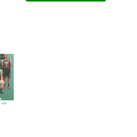
a «A»