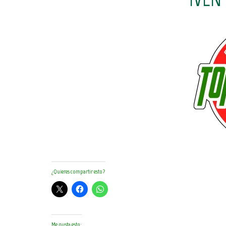
¿Quieres compartir esto?
Me gusta esto: