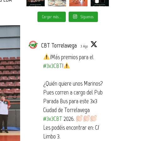
Cargar más...
Síguenos
CBT Torrelavega
3 Ago
¡Más premios para el
#3x3CBT
!
¿Quién quiere unos Marinos?
Pues corren a cargo del Pub
Parada Bus para este 3x3
Ciudad de Torrelavega
#3x3CBT
2026.
Les podéis encontrar en: C/
Limbo 3.