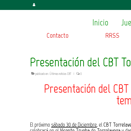
Inicio
Ju
Contacto
RRSS
Presentación del CBT To
publicado en:
Últimas noticias CBT
|
0
Presentación del
CBT 
tem
El próximo
sábado 30 de Diciembre
, el
CBT Torrelav
celebrará en el
Vicente Trueba
de
Torrelavega
y da