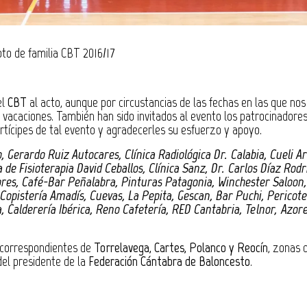
oto de familia CBT 2016/17
el
CBT
al acto, aunque por circustancias de las fechas en las que nos
 vacaciones. También han sido invitados al evento los patrocinadores
tícipes de tal evento y agradecerles su esfuerzo y apoyo.
 Gerardo Ruiz Autocares, Clínica Radiológica Dr. Calabia, Cueli Ar
 de Fisioterapia David Ceballos, Clínica Sanz, Dr. Carlos Díaz Rodr
ores, Café-Bar Peñalabra, Pinturas Patagonia, Winchester Saloon
-Copistería Amadís, Cuevas, La Pepita, Gescan, Bar Puchi, Pericote
a, Calderería Ibérica, Reno Cafetería, RED Cantabria, Telnor, Azor
 correspondientes de
Torrelavega, Cartes, Polanco y Reocín
, zonas 
del presidente de la
Federación Cántabra de Baloncesto
.