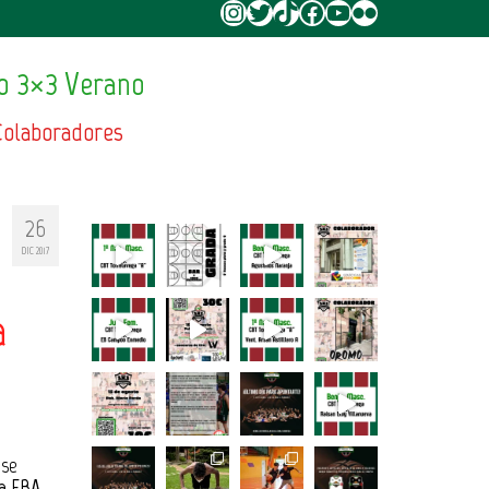
Instagram
Twitter
TikTok
Facebook
YouTube
Flickr
o 3×3 Verano
Colaboradores
26
DIC 2017
a
 se
ga EBA