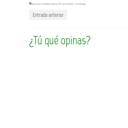
baloncesto
,
Cantabria
,
cantera
,
CBT
,
presentación
,
Torrelavega
Entrada anterior
¿Tú qué opinas?