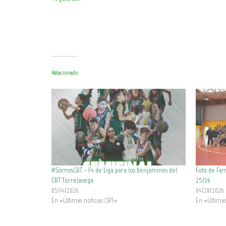
Relacionado
#SomosCBT – F4 de Liga para los benjamines del
Foto de Fam
CBT Torrelavega
25/26
05/14/2026
04/28/2026
En «Últimas noticias CBT»
En «Últimas