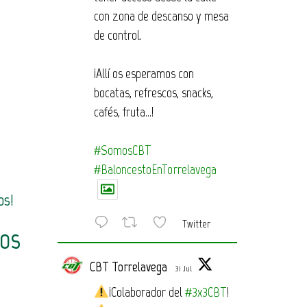
con zona de descanso y mesa
de control.
¡Allí os esperamos con
bocatas, refrescos, snacks,
cafés, fruta…!
#SomosCBT
#BaloncestoEnTorrelavega
os!
Twitter
dos
CBT Torrelavega
31 Jul
¡Colaborador del
#3x3CBT
!