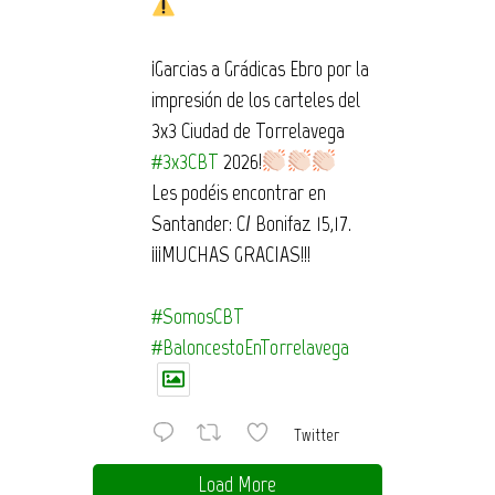
¡Garcias a Grádicas Ebro por la
impresión de los carteles del
3x3 Ciudad de Torrelavega
#3x3CBT
2026!
Les podéis encontrar en
Santander: C/ Bonifaz 15,17.
¡¡¡MUCHAS GRACIAS!!!
#SomosCBT
#BaloncestoEnTorrelavega
Twitter
Load More