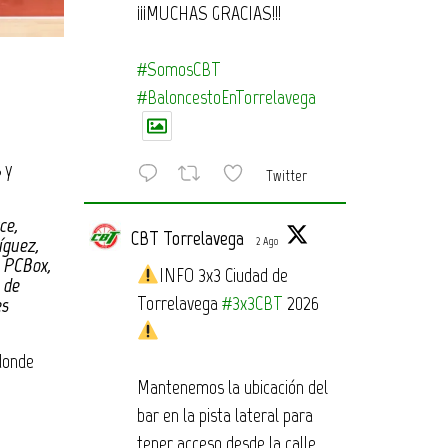
¡¡¡MUCHAS GRACIAS!!!
#SomosCBT
#BaloncestoEnTorrelavega
 y
Twitter
ce,
CBT Torrelavega
íguez,
2 Ago
, PCBox,
INFO 3x3 Ciudad de
 de
Torrelavega
#3x3CBT
2026
es
donde
Mantenemos la ubicación del
bar en la pista lateral para
tener acceso desde la calle