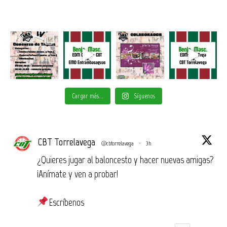
Cargar más...
Síguenos
CBT Torrelavega
@cbtorrelavega
·
3h
¿Quieres jugar al baloncesto y hacer nuevas amigas?
¡Anímate y ven a probar!
Escríbenos