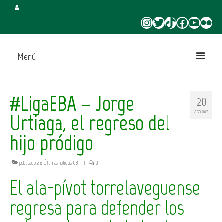
Instagram
Twitter
TikTok
Facebook
YouTube
Flickr
Menú
Inicio
#LigaEBA – Jorge
20
Juega en CBT
AGO 2017
Urtiaga, el regreso del
Campus de Verano
hijo pródigo
Torneo 3×3 Verano
publicado en:
Últimas noticias CBT
|
0
El ala-pívot torrelaveguense
regresa para defender los