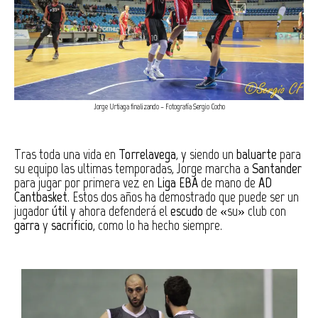
Jorge Urtiaga finalizando – Fotografía Sergio Cocho
Tras toda una vida en
Torrelavega
, y siendo un
baluarte
para
su equipo las ultimas temporadas, Jorge marcha a
Santander
para jugar por primera vez en
Liga EBA
de mano de
AD
Cantbasket
. Estos dos años ha demostrado que puede ser un
jugador
útil
y ahora defenderá el
escudo
de «su» club con
garra
y
sacrificio
, como lo ha hecho siempre.