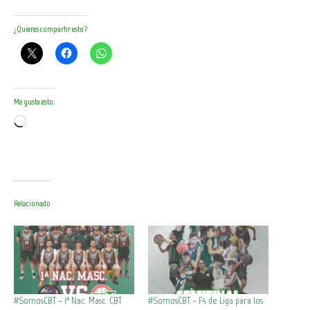
¿Quieres compartir esto?
Me gusta esto:
Cargando...
Relacionado
#SomosCBT – 1ª Nac. Masc. CBT
#SomosCBT – F4 de Liga para los