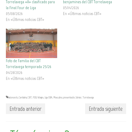
Torrelavega «A» clasificado para
benjamines del CBT Torrelavega
la Final Four de Liga
05/14/2026
05/08/2026
En «Últimas noticias CBT»
En «Últimas noticias CBT»
Foto de Familia del CBT
Torrelavega temporada 25/26
04/28/2026
En «Últimas noticias CBT»
baloncesto
,
Cantabria
,
CBT
,
FEB
,
fichajes
,
Liga EBA
,
Masculino
,
presentación
,
Sénior
,
Torrelavega
Entrada anterior
Entrada siguiente