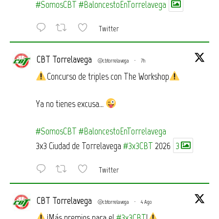
#SomosCBT
#BaloncestoEnTorrelavega
Twitter
CBT Torrelavega
@cbtorrelavega
·
7h
Concurso de triples con The Workshop
Ya no tienes excusa…
#SomosCBT
#BaloncestoEnTorrelavega
3x3 Ciudad de Torrelavega
#3x3CBT
2026
3
Twitter
CBT Torrelavega
@cbtorrelavega
·
4 Ago
¡Más premios para el
#3x3CBT
!