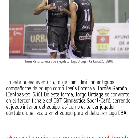
Tomás Ramón comentando una jugada con Jorge Urtiaga – Cantbasket 2015/2016
En esta nueva aventura, Jorge coincidirá con
antiguos
compañeros
de equipo como
Jesús Cotera
y
Tomás Ramón
(Cantbasket 15/16). De esta forma,
Jorge Urtiaga
se convierte
en el
tercer fichaje
del
CBT Gimnástica Sport-Café
, cerrando
el juego interior del equipo, así como el
tercer jugador
cántabro
que recala en el equipo para el debut en
Liga EBA
.
«No existe mejor opción que jugar en el templo