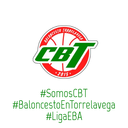
#SomosCBT
#BaloncestoEnTorrelavega
#LigaEBA