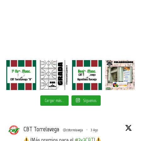
Cargar más...
Síguenos
CBT Torrelavega
@cbtorrelavega
·
3 Ago
¡Más premios para el
#3x3CBT
!