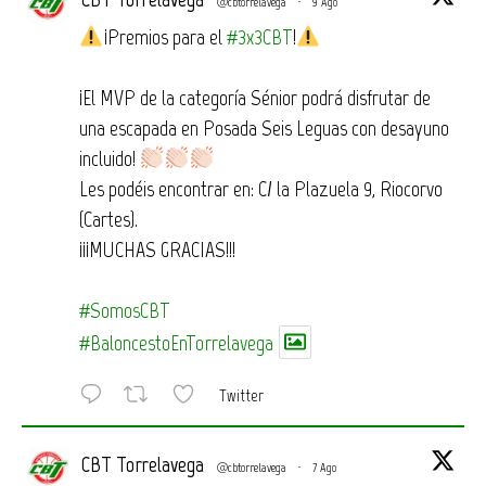
@cbtorrelavega
·
9 Ago
¡Premios para el
#3x3CBT
!
¡El MVP de la categoría Sénior podrá disfrutar de
una escapada en Posada Seis Leguas con desayuno
incluido!
Les podéis encontrar en: C/ la Plazuela 9, Riocorvo
(Cartes).
¡¡¡MUCHAS GRACIAS!!!
#SomosCBT
#BaloncestoEnTorrelavega
Twitter
CBT Torrelavega
@cbtorrelavega
·
7 Ago