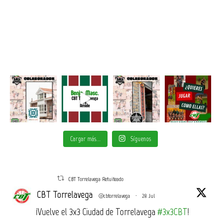
Cargar más...
Síguenos
CBT Torrelavega Retuiteado
CBT Torrelavega
@cbtorrelavega
·
28 Jul
¡Vuelve el 3x3 Ciudad de Torrelavega
#3x3CBT
!