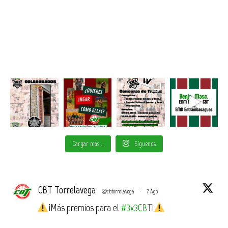
Cargar más...
Síguenos
CBT Torrelavega
@cbtorrelavega
·
7 Ago
¡Más premios para el
#3x3CBT
!