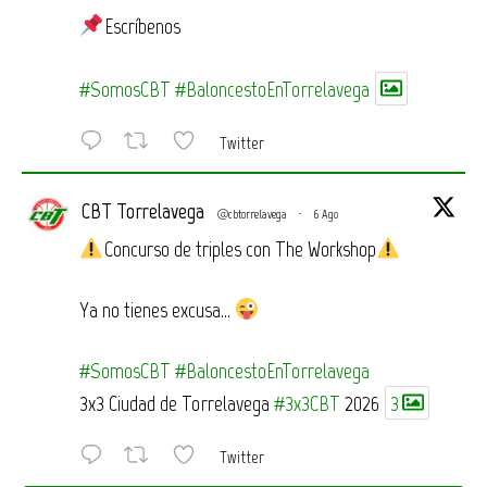
Escríbenos
#SomosCBT
#BaloncestoEnTorrelavega
Twitter
CBT Torrelavega
@cbtorrelavega
·
6 Ago
Concurso de triples con The Workshop
Ya no tienes excusa…
#SomosCBT
#BaloncestoEnTorrelavega
3x3 Ciudad de Torrelavega
#3x3CBT
2026
3
Twitter