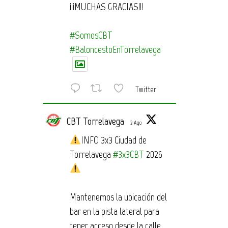
¡¡¡MUCHAS GRACIAS!!!
#SomosCBT
#BaloncestoEnTorrelavega
Twitter
CBT Torrelavega
2 Ago
INFO 3x3 Ciudad de
Torrelavega
#3x3CBT
2026
Mantenemos la ubicación del
bar en la pista lateral para
tener acceso desde la calle