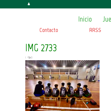
Inicio
Ju
Contacto
RRSS
IMG_2733
|
0