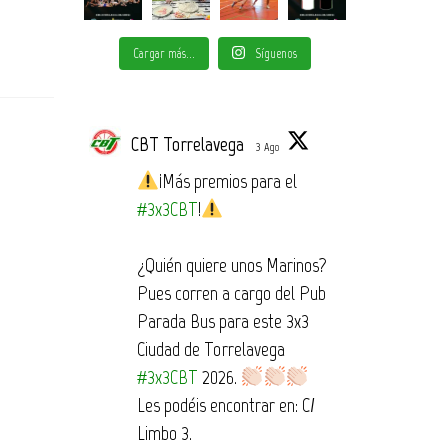
Cargar más...
Síguenos
CBT Torrelavega
3 Ago
¡Más premios para el
#3x3CBT
!
¿Quién quiere unos Marinos?
Pues corren a cargo del Pub
Parada Bus para este 3x3
Ciudad de Torrelavega
#3x3CBT
2026.
Les podéis encontrar en: C/
Limbo 3.