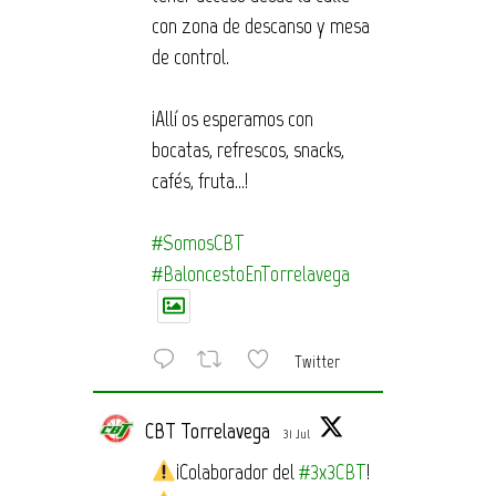
con zona de descanso y mesa
de control.
¡Allí os esperamos con
bocatas, refrescos, snacks,
cafés, fruta…!
#SomosCBT
#BaloncestoEnTorrelavega
Twitter
CBT Torrelavega
31 Jul
¡Colaborador del
#3x3CBT
!