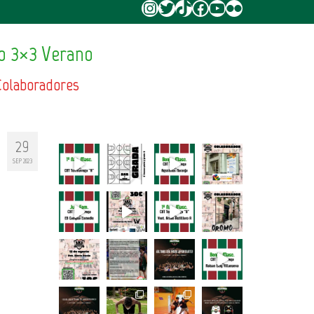
Instagram
Twitter
TikTok
Facebook
YouTube
Flickr
o 3×3 Verano
Colaboradores
29
SEP 2023