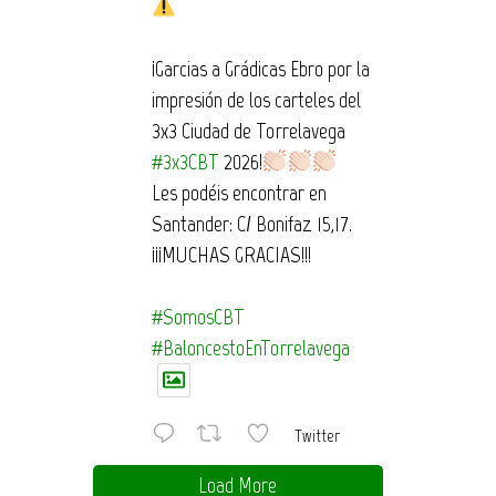
¡Garcias a Grádicas Ebro por la
impresión de los carteles del
3x3 Ciudad de Torrelavega
#3x3CBT
2026!
Les podéis encontrar en
Santander: C/ Bonifaz 15,17.
¡¡¡MUCHAS GRACIAS!!!
#SomosCBT
#BaloncestoEnTorrelavega
Twitter
Load More