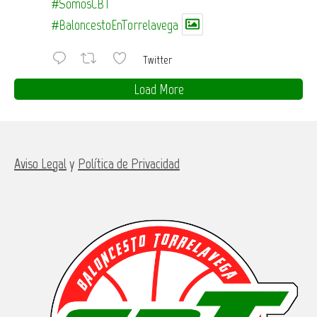
#SomosCBT
#BaloncestoEnTorrelavega
Twitter
Load More
Aviso Legal
y
Política de Privacidad