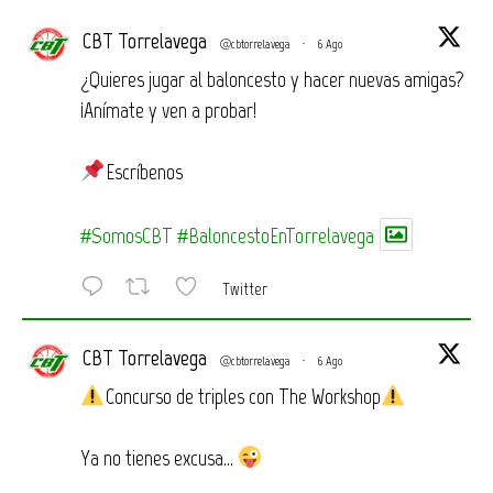
CBT Torrelavega
@cbtorrelavega
·
6 Ago
¿Quieres jugar al baloncesto y hacer nuevas amigas?
¡Anímate y ven a probar!
Escríbenos
#SomosCBT
#BaloncestoEnTorrelavega
Twitter
CBT Torrelavega
@cbtorrelavega
·
6 Ago
Concurso de triples con The Workshop
Ya no tienes excusa…