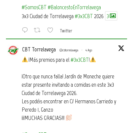
#SomosCBT
#BaloncestoEnTorrelavega
3x3 Ciudad de Torrelavega
#3x3CBT
2026
3
Twitter
CBT Torrelavega
@cbtorrelavega
·
4 Ago
¡Más premios para el
#3x3CBT
!
¡Otro que nunca falla! Jardín de Moneche quiere
estar presente invitando a comidas en este 3x3
Ciudad de Torrelavega 2026.
Les podéis encontrar en C/ Hermanos Carriedo y
Peredo 1, Ganzo
¡¡¡MUCHAS GRACIAS!!!