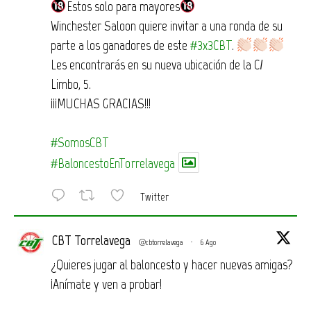
Estos solo para mayores
Winchester Saloon quiere invitar a una ronda de su
parte a los ganadores de este
#3x3CBT
.
Les encontrarás en su nueva ubicación de la C/
Limbo, 5.
¡¡¡MUCHAS GRACIAS!!!
#SomosCBT
#BaloncestoEnTorrelavega
Twitter
CBT Torrelavega
@cbtorrelavega
·
6 Ago
¿Quieres jugar al baloncesto y hacer nuevas amigas?
¡Anímate y ven a probar!