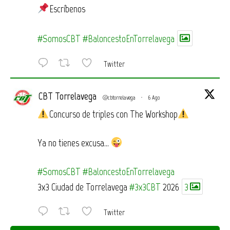
Escríbenos
#SomosCBT
#BaloncestoEnTorrelavega
Twitter
CBT Torrelavega
@cbtorrelavega
·
6 Ago
Concurso de triples con The Workshop
Ya no tienes excusa…
#SomosCBT
#BaloncestoEnTorrelavega
3x3 Ciudad de Torrelavega
#3x3CBT
2026
3
Twitter