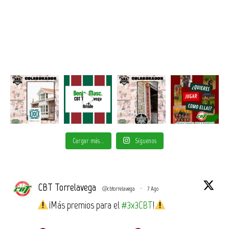
Cargar más...
Síguenos
CBT Torrelavega
@cbtorrelavega
·
7 Ago
¡Más premios para el
#3x3CBT
!