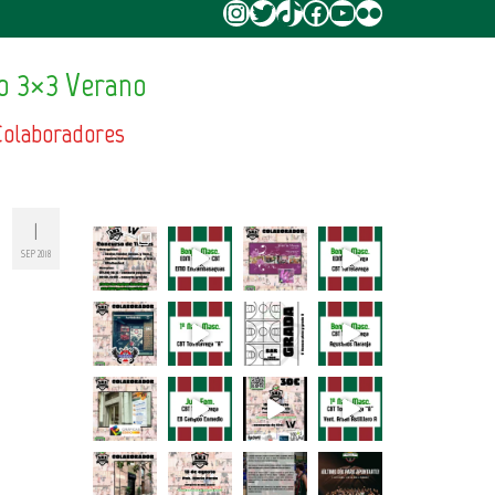
Instagram
Twitter
TikTok
Facebook
YouTube
Flickr
o 3×3 Verano
Colaboradores
1
SEP 2018