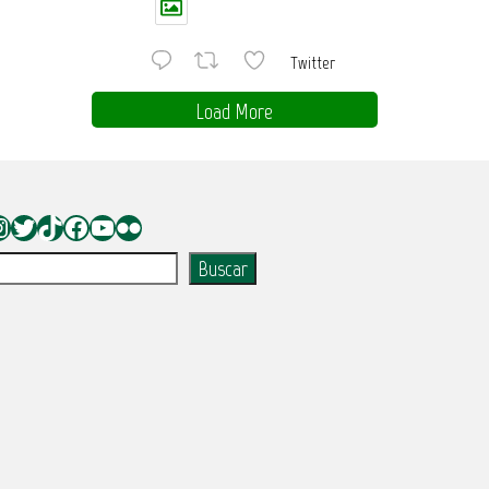
Twitter
Load More
nstagram
Twitter
TikTok
Facebook
YouTube
Flickr
uscar
Buscar