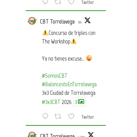
Twitter
CBT Torrelavega
9h
Concurso de triples con
The Workshop
Ya no tienes excusa…
#SomosCBT
#BaloncestoEnTorrelavega
3x3 Ciudad de Torrelavega
#3x3CBT
2026
3
Twitter
CBT Torrelavega