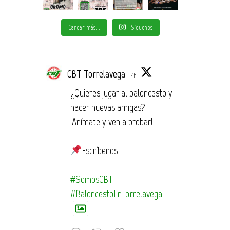
Cargar más...
Síguenos
CBT Torrelavega
4h
¿Quieres jugar al baloncesto y
hacer nuevas amigas?
¡Anímate y ven a probar!
Escríbenos
#SomosCBT
#BaloncestoEnTorrelavega