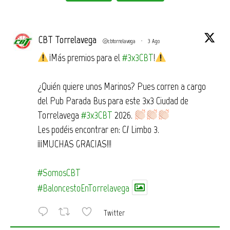
CBT Torrelavega
@cbtorrelavega
·
3 Ago
¡Más premios para el
#3x3CBT
!
¿Quién quiere unos Marinos? Pues corren a cargo
del Pub Parada Bus para este 3x3 Ciudad de
Torrelavega
#3x3CBT
2026.
Les podéis encontrar en: C/ Limbo 3.
¡¡¡MUCHAS GRACIAS!!!
#SomosCBT
#BaloncestoEnTorrelavega
Twitter