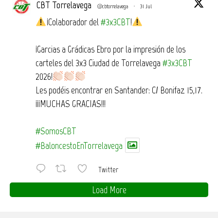
CBT Torrelavega
@cbtorrelavega
·
31 Jul
¡Colaborador del
#3x3CBT
!
¡Garcias a Grádicas Ebro por la impresión de los
carteles del 3x3 Ciudad de Torrelavega
#3x3CBT
2026!
Les podéis encontrar en Santander: C/ Bonifaz 15,17.
¡¡¡MUCHAS GRACIAS!!!
#SomosCBT
#BaloncestoEnTorrelavega
Twitter
Load More