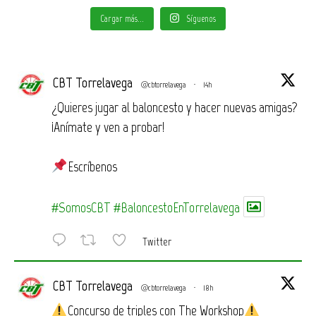
Cargar más...
Síguenos
CBT Torrelavega
@cbtorrelavega
·
14h
¿Quieres jugar al baloncesto y hacer nuevas amigas?
¡Anímate y ven a probar!
Escríbenos
#SomosCBT
#BaloncestoEnTorrelavega
Twitter
CBT Torrelavega
@cbtorrelavega
·
18h
Concurso de triples con The Workshop