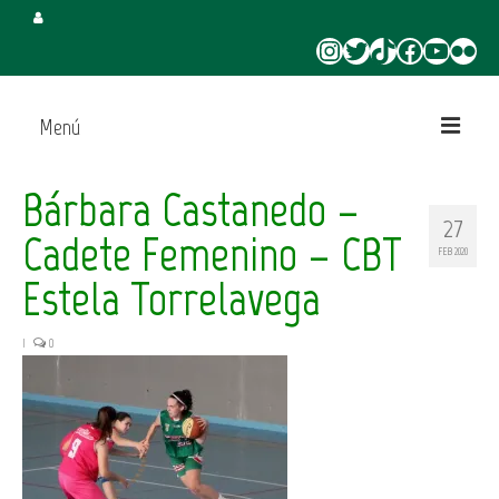
Instagram
Twitter
TikTok
Facebook
YouTube
Flickr
Menú
Inicio
Bárbara Castanedo –
27
Juega en CBT
Cadete Femenino – CBT
FEB 2020
Campus de Verano
Estela Torrelavega
Torneo 3×3 Verano
|
0