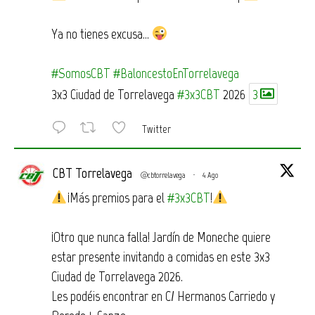
Ya no tienes excusa…
#SomosCBT
#BaloncestoEnTorrelavega
3x3 Ciudad de Torrelavega
#3x3CBT
2026
3
Twitter
CBT Torrelavega
@cbtorrelavega
·
4 Ago
¡Más premios para el
#3x3CBT
!
¡Otro que nunca falla! Jardín de Moneche quiere
estar presente invitando a comidas en este 3x3
Ciudad de Torrelavega 2026.
Les podéis encontrar en C/ Hermanos Carriedo y