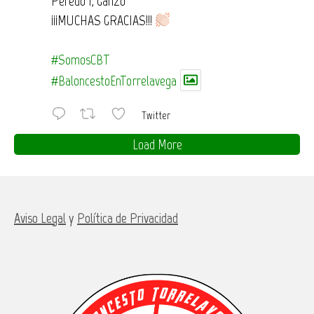
Peredo 1, Ganzo
¡¡¡MUCHAS GRACIAS!!!
#SomosCBT
#BaloncestoEnTorrelavega
Twitter
Load More
Aviso Legal
y
Política de Privacidad