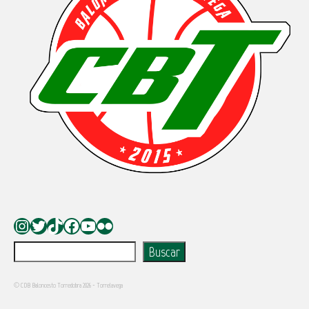
Instagram
Twitter
TikTok
Facebook
YouTube
Flickr
Buscar
Buscar
© CDB Baloncesto Torredobra 2026 - Torrelavega