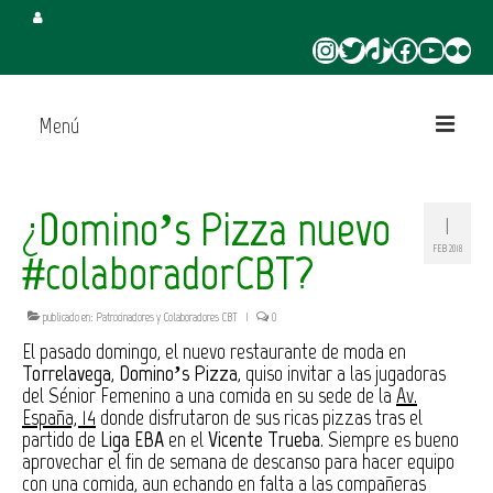
Instagram
Twitter
TikTok
Facebook
YouTube
Flickr
Menú
Inicio
¿Domino’s Pizza nuevo
1
Juega en CBT
FEB 2018
#colaboradorCBT?
Campus de Verano
publicado en:
Patrocinadores y Colaboradores CBT
|
0
Torneo 3×3 Verano
El pasado domingo, el nuevo restaurante de moda en
Torrelavega
,
Domino’s Pizza
, quiso invitar a las jugadoras
del Sénior Femenino a una comida en su sede de la
Av.
España, 14
donde disfrutaron de sus ricas pizzas tras el
partido de
Liga EBA
en el
Vicente Trueba
. Siempre es bueno
aprovechar el fin de semana de descanso para hacer equipo
con una comida, aun echando en falta a las compañeras