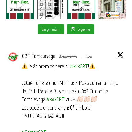
Cargar más...
Síguenos
CBT Torrelavega
@cbtorrelavega
·
3 Ago
¡Más premios para el
#3x3CBT
!
¿Quién quiere unos Marinos? Pues corren a cargo
del Pub Parada Bus para este 3x3 Ciudad de
Torrelavega
#3x3CBT
2026.
Les podéis encontrar en: C/ Limbo 3.
¡¡¡MUCHAS GRACIAS!!!