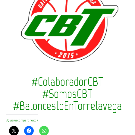
#ColaboradorCBT
#SomosCBT
#BaloncestoEnTorrelavega
¿Quieres compartir esto?