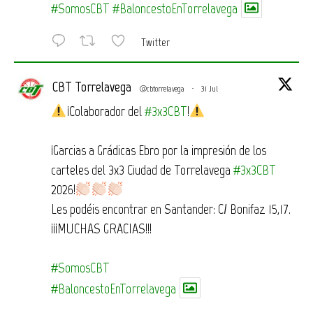
#SomosCBT
#BaloncestoEnTorrelavega
Twitter
CBT Torrelavega
@cbtorrelavega
·
31 Jul
¡Colaborador del
#3x3CBT
!
¡Garcias a Grádicas Ebro por la impresión de los
carteles del 3x3 Ciudad de Torrelavega
#3x3CBT
2026!
Les podéis encontrar en Santander: C/ Bonifaz 15,17.
¡¡¡MUCHAS GRACIAS!!!
#SomosCBT
#BaloncestoEnTorrelavega