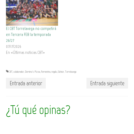
El CBT Torrelavega no competirá
en Tercera FEB la temporada
26/27
07/17/2026
En «Últimas noticias CBT»
CBT
,
colaborador
,
Domino's Pizza
,
Femenino
,
regalo
,
Sénior
,
Torrelavega
Entrada anterior
Entrada siguiente
¿Tú qué opinas?