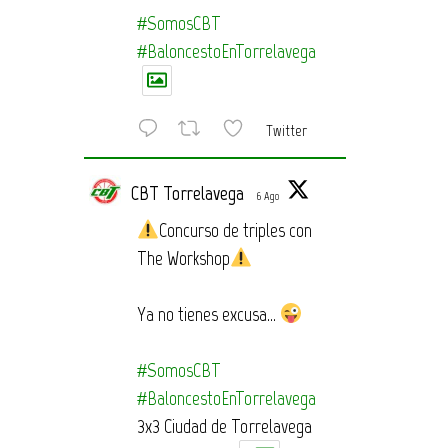
#SomosCBT
#BaloncestoEnTorrelavega
Twitter
CBT Torrelavega
6 Ago
Concurso de triples con
The Workshop
Ya no tienes excusa…
#SomosCBT
#BaloncestoEnTorrelavega
3x3 Ciudad de Torrelavega