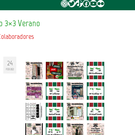
Instagram
Twitter
TikTok
Facebook
YouTube
Flickr
o 3×3 Verano
Colaboradores
24
FEB 2022