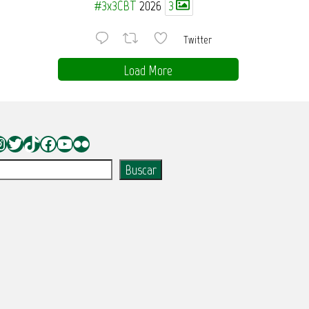
#3x3CBT
2026
3
Twitter
Load More
nstagram
Twitter
TikTok
Facebook
YouTube
Flickr
uscar
Buscar