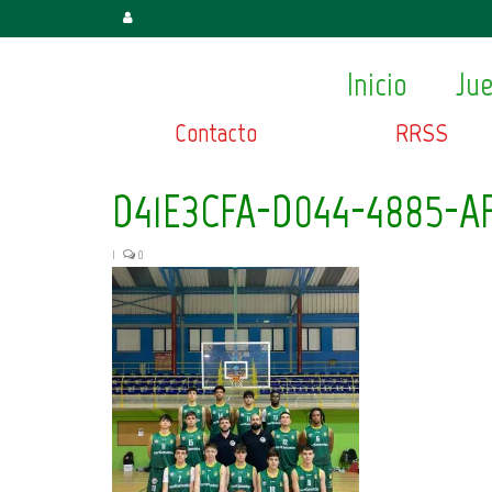
Inicio
Ju
Contacto
RRSS
D41E3CFA-D044-4885-A
|
0