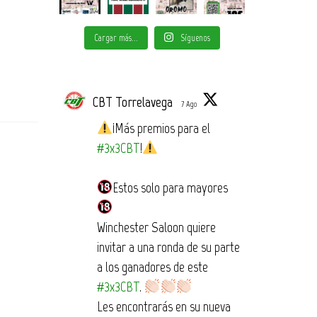
Cargar más...
Síguenos
CBT Torrelavega
7 Ago
¡Más premios para el
#3x3CBT
!
Estos solo para mayores
Winchester Saloon quiere
invitar a una ronda de su parte
a los ganadores de este
#3x3CBT
.
Les encontrarás en su nueva