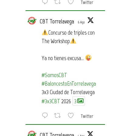
Twitter
CBT Torrelavega
6 Ago
Concurso de triples con
The Workshop
Ya no tienes excusa…
#SomosCBT
#BaloncestoEnTorrelavega
3x3 Ciudad de Torrelavega
#3x3CBT
2026
3
Twitter
CBT Torrelavega