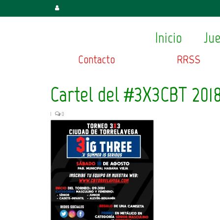
Inicio
Ju
Contacto
RRSS
Cartel del #3X3CBT 201
|
0