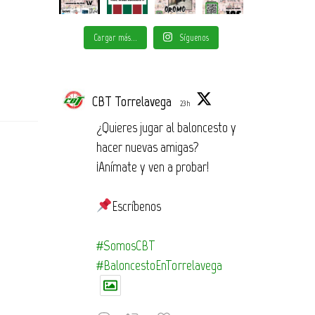
Cargar más...
Síguenos
CBT Torrelavega
23h
¿Quieres jugar al baloncesto y
hacer nuevas amigas?
¡Anímate y ven a probar!
Escríbenos
#SomosCBT
#BaloncestoEnTorrelavega