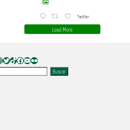
Twitter
Load More
nstagram
Twitter
TikTok
Facebook
YouTube
Flickr
uscar
Buscar