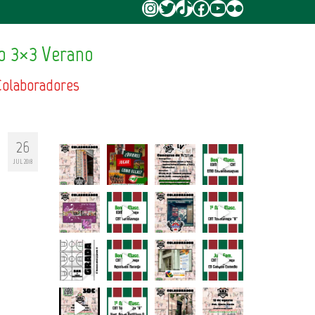
Instagram
Twitter
TikTok
Facebook
YouTube
Flickr
o 3×3 Verano
Colaboradores
26
JUL 2018