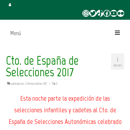
Instagram
Twitter
TikTok
Facebook
YouTube
Flickr
Menú
Inicio
Cto. de España de
1
Juega en CBT
ENE 2017
Selecciones 2017
Campus de Verano
publicado en:
Últimas noticias CBT
|
0
Torneo 3×3 Verano
Esta noche parte la expedición de las
selecciones infantiles y cadetes al Cto. de
España de Selecciones Autonómicas celebrado