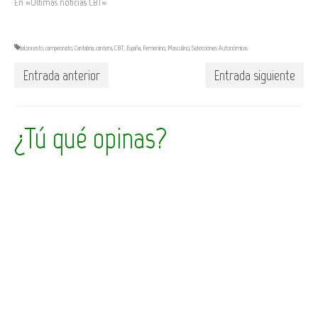
En «Últimas noticias CBT»
baloncesto
,
campeonato
,
Cantabria
,
cantera
,
CBT
,
España
,
Femenino
,
Masculino
,
Selecciones Autonómicas
Entrada anterior
Entrada siguiente
¿Tú qué opinas?