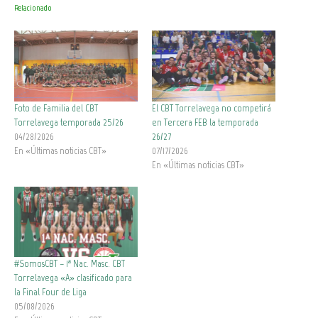
Relacionado
Foto de Familia del CBT
El CBT Torrelavega no competirá
Torrelavega temporada 25/26
en Tercera FEB la temporada
04/28/2026
26/27
En «Últimas noticias CBT»
07/17/2026
En «Últimas noticias CBT»
#SomosCBT – 1ª Nac. Masc. CBT
Torrelavega «A» clasificado para
la Final Four de Liga
05/08/2026