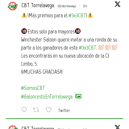
CBT Torrelavega
@cbtorrelavega
·
23h
¡Más premios para el
#3x3CBT
!
Estos solo para mayores
Winchester Saloon quiere invitar a una ronda de su
parte a los ganadores de este
#3x3CBT
.
Les encontrarás en su nueva ubicación de la C/
Limbo, 5.
¡¡¡MUCHAS GRACIAS!!!
#SomosCBT
#BaloncestoEnTorrelavega
Twitter
CBT Torrelavega