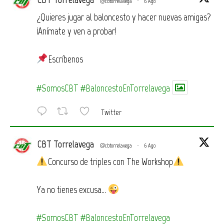
@cbtorrelavega
·
6 Ago
¿Quieres jugar al baloncesto y hacer nuevas amigas?
¡Anímate y ven a probar!
Escríbenos
#SomosCBT
#BaloncestoEnTorrelavega
Twitter
CBT Torrelavega
@cbtorrelavega
·
6 Ago
Concurso de triples con The Workshop
Ya no tienes excusa…
#SomosCBT
#BaloncestoEnTorrelavega