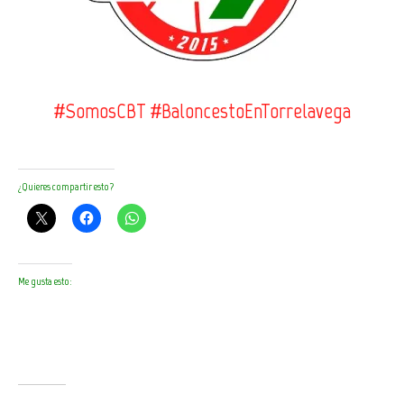
#SomosCBT #BaloncestoEnTorrelavega
¿Quieres compartir esto?
Me gusta esto: