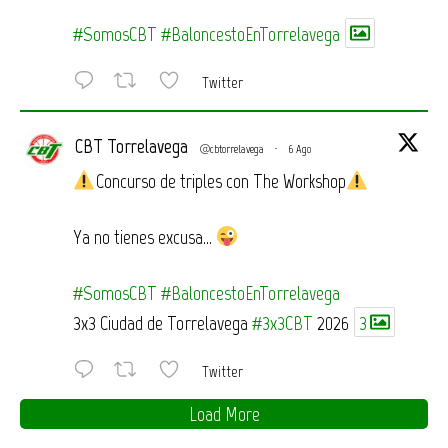
#SomosCBT
#BaloncestoEnTorrelavega
Twitter
CBT Torrelavega
@cbtorrelavega
·
6 Ago
Concurso de triples con The Workshop
Ya no tienes excusa…
#SomosCBT
#BaloncestoEnTorrelavega
3x3 Ciudad de Torrelavega
#3x3CBT
2026
3
Twitter
Load More