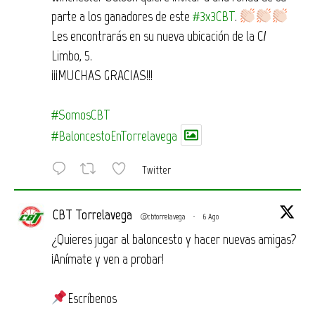
parte a los ganadores de este
#3x3CBT
.
Les encontrarás en su nueva ubicación de la C/
Limbo, 5.
¡¡¡MUCHAS GRACIAS!!!
#SomosCBT
#BaloncestoEnTorrelavega
Twitter
CBT Torrelavega
@cbtorrelavega
·
6 Ago
¿Quieres jugar al baloncesto y hacer nuevas amigas?
¡Anímate y ven a probar!
Escríbenos