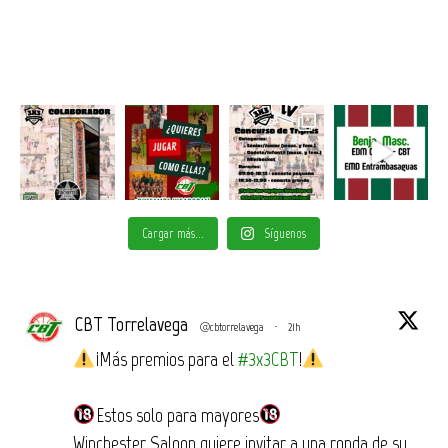
Cargar más...
Síguenos
CBT Torrelavega
@cbtorrelavega
·
21h
¡Más premios para el
#3x3CBT
!
Estos solo para mayores
Winchester Saloon quiere invitar a una ronda de su