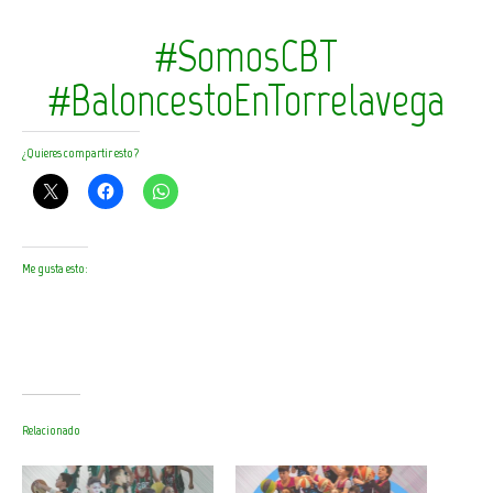
#SomosCBT
#BaloncestoEnTorrelavega
¿Quieres compartir esto?
Me gusta esto:
Relacionado