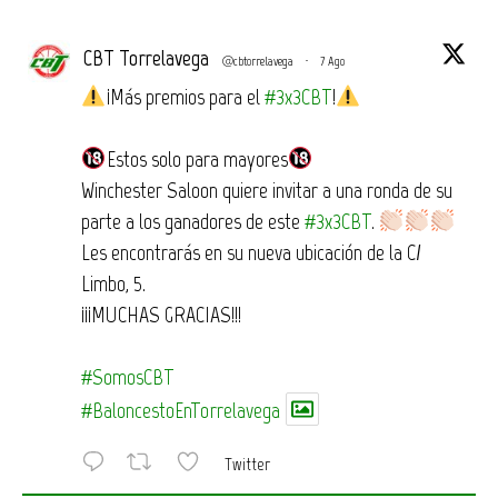
CBT Torrelavega
@cbtorrelavega
·
7 Ago
¡Más premios para el
#3x3CBT
!
Estos solo para mayores
Winchester Saloon quiere invitar a una ronda de su
parte a los ganadores de este
#3x3CBT
.
Les encontrarás en su nueva ubicación de la C/
Limbo, 5.
¡¡¡MUCHAS GRACIAS!!!
#SomosCBT
#BaloncestoEnTorrelavega
Twitter