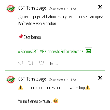
CBT Torrelavega
@cbtorrelavega
·
6 Ago
¿Quieres jugar al baloncesto y hacer nuevas amigas?
¡Anímate y ven a probar!
Escríbenos
#SomosCBT
#BaloncestoEnTorrelavega
Twitter
CBT Torrelavega
@cbtorrelavega
·
6 Ago
Concurso de triples con The Workshop
Ya no tienes excusa…